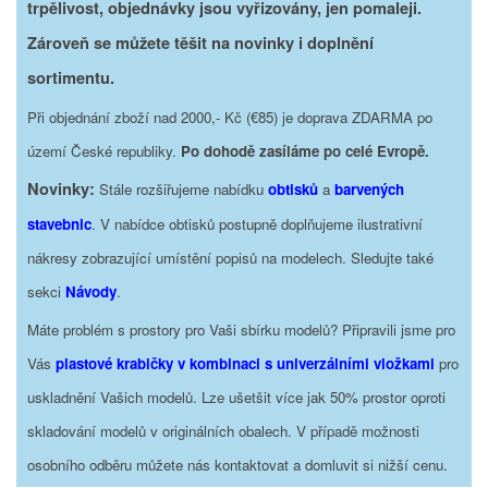
trpělivost, objednávky jsou vyřizovány, jen pomaleji.
Zároveň se můžete těšit na novinky i doplnění
sortimentu.
Při objednání zboží nad 2000,- Kč (€85) je doprava ZDARMA po
území České republiky.
Po dohodě zasíláme po celé Evropě.
Novinky:
Stále rozšiřujeme nabídku
obtisků
a
barvených
stavebnic
. V nabídce obtisků postupně doplňujeme ilustrativní
nákresy zobrazující umístění popisů na modelech. Sledujte také
sekci
Návody
.
Máte problém s prostory pro Vaši sbírku modelů? Připravili jsme pro
Vás
plastové krabičky v kombinaci s univerzálními vložkami
pro
uskladnění Vašich modelů. Lze ušetšit více jak 50% prostor oproti
skladování modelů v originálních obalech. V případě možnosti
osobního odběru můžete nás kontaktovat a domluvit si nižší cenu.