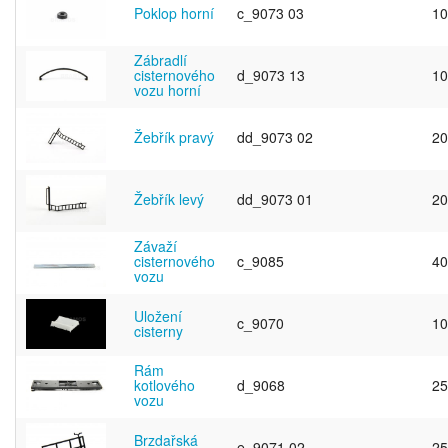
Poklop horní
c_9073 03
10
Zábradlí
cisternového
d_9073 13
10
vozu horní
Žebřík pravý
dd_9073 02
20
Žebřík levý
dd_9073 01
20
Závaží
cisternového
c_9085
40
vozu
Uložení
c_9070
10
cisterny
Rám
kotlového
d_9068
25
vozu
Brzdařská
e_9071 02
25