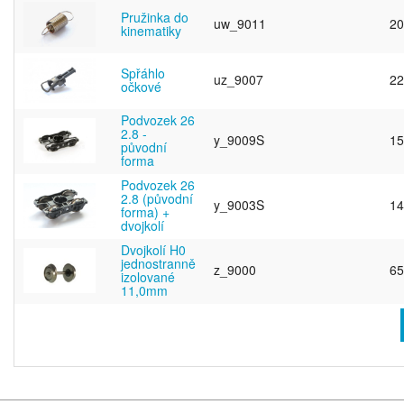
Pružinka do
uw_9011
20
kinematiky
Spřáhlo
uz_9007
22
očkové
Podvozek 26
2.8 -
y_9009S
15
původní
forma
Podvozek 26
2.8 (původní
y_9003S
14
forma) +
dvojkolí
Dvojkolí H0
jednostranně
z_9000
65
izolované
11,0mm