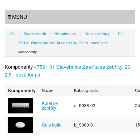
MENU
Vše
Stavebnice H0
Nákladní vozy
Cisternové vozy
Ra
7591 01 Stavebnice Zas/Ra se žebříky, 26 2.8 - nová forma
Komponenty
Komponenty -
7591 01 Stavebnice Zas/Ra se žebříky, 26
2.8 - nová forma
Komponenty
Název
Katalog. číslo
Ce
Kotel se
a_9088 02
25
žebříky
Čelo kotle
b_9089 01
15