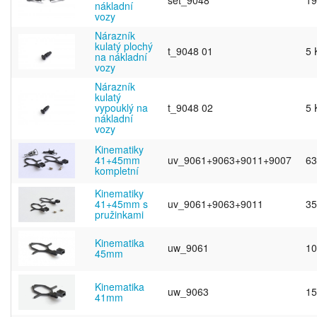
set_9048
19
nákladní
vozy
Nárazník
kulatý plochý
t_9048 01
5 
na nákladní
vozy
Nárazník
kulatý
vypouklý na
t_9048 02
5 
nákladní
vozy
Kinematiky
41+45mm
uv_9061+9063+9011+9007
63
kompletní
Kinematiky
41+45mm s
uv_9061+9063+9011
35
pružinkami
Kinematika
uw_9061
10
45mm
Kinematika
uw_9063
15
41mm