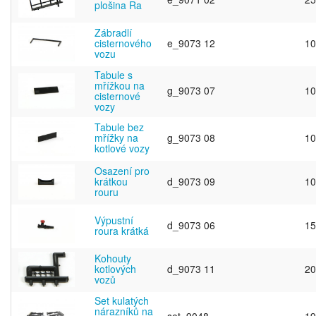
plošina Ra
Zábradlí
cisternového
e_9073 12
10
vozu
Tabule s
mřížkou na
g_9073 07
10
cisternové
vozy
Tabule bez
mřížky na
g_9073 08
10
kotlové vozy
Osazení pro
krátkou
d_9073 09
10
rouru
Výpustní
d_9073 06
15
roura krátká
Kohouty
kotlových
d_9073 11
20
vozů
Set kulatých
nárazníků na