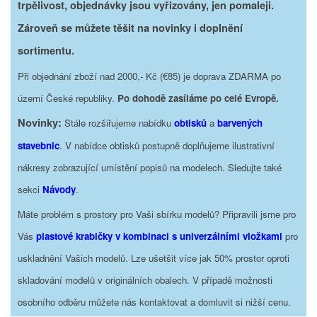
trpělivost, objednávky jsou vyřizovány, jen pomaleji.
Zároveň se můžete těšit na novinky i doplnění
sortimentu.
Při objednání zboží nad 2000,- Kč (€85) je doprava ZDARMA po
území České republiky.
Po dohodě zasíláme po celé Evropě.
Novinky:
Stále rozšiřujeme nabídku
obtisků
a
barvených
stavebnic
. V nabídce obtisků postupně doplňujeme ilustrativní
nákresy zobrazující umístění popisů na modelech. Sledujte také
sekci
Návody
.
Máte problém s prostory pro Vaši sbírku modelů? Připravili jsme pro
Vás
plastové krabičky v kombinaci s univerzálními vložkami
pro
uskladnění Vašich modelů. Lze ušetšit více jak 50% prostor oproti
skladování modelů v originálních obalech. V případě možnosti
osobního odběru můžete nás kontaktovat a domluvit si nižší cenu.