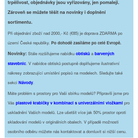
trpělivost, objednávky jsou vyřizovány, jen pomaleji.
Zároveň se můžete těšit na novinky i doplnění
sortimentu.
Při objednání zboží nad 2000,- Kč (€85) je doprava ZDARMA po
území České republiky.
Po dohodě zasíláme po celé Evropě.
Novinky:
Stále rozšiřujeme nabídku
obtisků
a
barvených
stavebnic
. V nabídce obtisků postupně doplňujeme ilustrativní
nákresy zobrazující umístění popisů na modelech. Sledujte také
sekci
Návody
.
Máte problém s prostory pro Vaši sbírku modelů? Připravili jsme pro
Vás
plastové krabičky v kombinaci s univerzálními vložkami
pro
uskladnění Vašich modelů. Lze ušetšit více jak 50% prostor oproti
skladování modelů v originálních obalech. V případě možnosti
osobního odběru můžete nás kontaktovat a domluvit si nižší cenu.