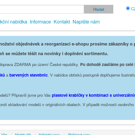
C
kční nabídka
Informace
Kontakt
Napište nám
žství objednávek a reorganizaci e-shopu prosíme zákazníky o p
eň se můžete těšit na novinky i doplnění sortimentu.
je doprava ZDARMA po území České republiky.
Po dohodě zasíláme po celé
sků
a
barvených stavebnic
. V nabídce obtisků postupně doplňujeme ilustrati
delů? Připravili jsme pro Vás
plastové krabičky v kombinaci s univerzáln
oproti skladování modelů v originálních obalech. V případě možnosti osobníh
Vše
Modely H0
Nákladní vozy
Plošinové vozy