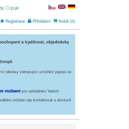
ZK
EUR
Registrace
Přihlášení
Košík (0)
ochopení a trpělivost, objednávky
 Evropě.
vní nákresy zobrazující umístění popisů na
ími vložkami
pro uskladnění Vašich
o odběru můžete nás kontaktovat a domluvit