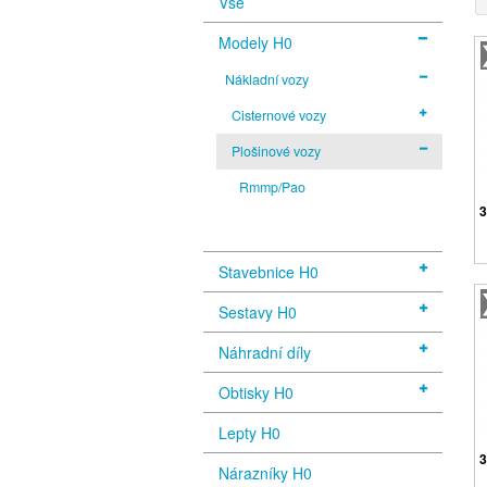
Vše
Modely H0
Nákladní vozy
Cisternové vozy
Plošinové vozy
Rmmp/Pao
3
Stavebnice H0
Sestavy H0
Náhradní díly
Obtisky H0
Lepty H0
3
Nárazníky H0