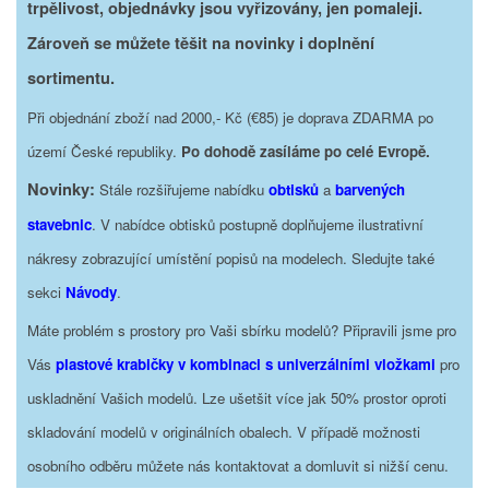
trpělivost, objednávky jsou vyřizovány, jen pomaleji.
Zároveň se můžete těšit na novinky i doplnění
sortimentu.
Při objednání zboží nad 2000,- Kč (€85) je doprava ZDARMA po
území České republiky.
Po dohodě zasíláme po celé Evropě.
Novinky:
Stále rozšiřujeme nabídku
obtisků
a
barvených
stavebnic
. V nabídce obtisků postupně doplňujeme ilustrativní
nákresy zobrazující umístění popisů na modelech. Sledujte také
sekci
Návody
.
Máte problém s prostory pro Vaši sbírku modelů? Připravili jsme pro
Vás
plastové krabičky v kombinaci s univerzálními vložkami
pro
uskladnění Vašich modelů. Lze ušetšit více jak 50% prostor oproti
skladování modelů v originálních obalech. V případě možnosti
osobního odběru můžete nás kontaktovat a domluvit si nižší cenu.