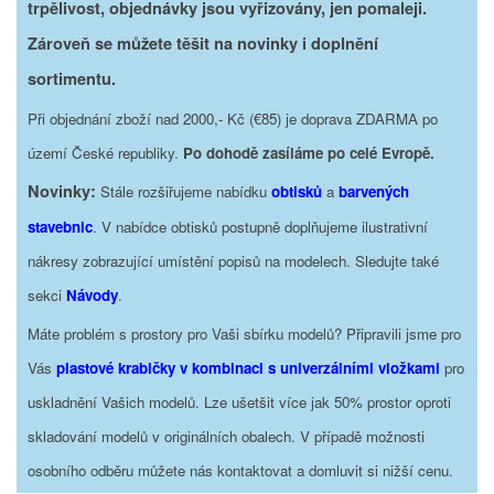
trpělivost, objednávky jsou vyřizovány, jen pomaleji.
Zároveň se můžete těšit na novinky i doplnění
sortimentu.
Při objednání zboží nad 2000,- Kč (€85) je doprava ZDARMA po
území České republiky.
Po dohodě zasíláme po celé Evropě.
Novinky:
Stále rozšiřujeme nabídku
obtisků
a
barvených
stavebnic
. V nabídce obtisků postupně doplňujeme ilustrativní
nákresy zobrazující umístění popisů na modelech. Sledujte také
sekci
Návody
.
Máte problém s prostory pro Vaši sbírku modelů? Připravili jsme pro
Vás
plastové krabičky v kombinaci s univerzálními vložkami
pro
uskladnění Vašich modelů. Lze ušetšit více jak 50% prostor oproti
skladování modelů v originálních obalech. V případě možnosti
osobního odběru můžete nás kontaktovat a domluvit si nižší cenu.