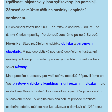
trpělivost, objednávky jsou vyřizovány, jen pomaleji.
Zároveň se můžete těšit na novinky i doplnění
sortimentu.
Při objednání zboží nad 2000,- Kč (€85) je doprava ZDARMA po
území České republiky.
Po dohodě zasíláme po celé Evropě.
Novinky:
Stále rozšiřujeme nabídku
obtisků
a
barvených
stavebnic
. V nabídce obtisků postupně doplňujeme ilustrativní
nákresy zobrazující umístění popisů na modelech. Sledujte také
sekci
Návody
.
Máte problém s prostory pro Vaši sbírku modelů? Připravili jsme pro
Vás
plastové krabičky v kombinaci s univerzálními vložkami
pro
uskladnění Vašich modelů. Lze ušetšit více jak 50% prostor oproti
skladování modelů v originálních obalech. V případě možnosti
osobního odběru můžete nás kontaktovat a domluvit si nižší cenu.