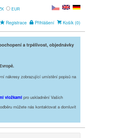
ZK
EUR
Registrace
Přihlášení
Košík (0)
ochopení a trpělivost, objednávky
 Evropě.
vní nákresy zobrazující umístění popisů na
ími vložkami
pro uskladnění Vašich
o odběru můžete nás kontaktovat a domluvit