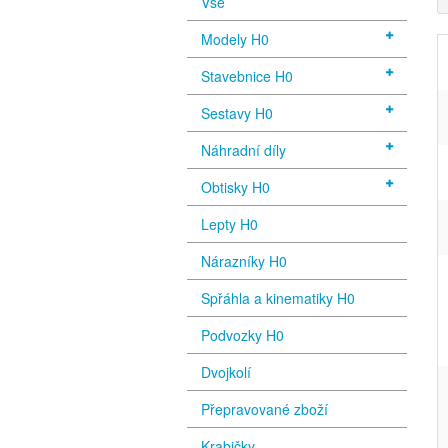
Vše
Modely H0
Stavebnice H0
Sestavy H0
Náhradní díly
Obtisky H0
Lepty H0
Nárazníky H0
Spřáhla a kinematiky H0
Podvozky H0
Dvojkolí
Přepravované zboží
Krabičky