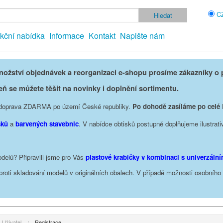
C
kční nabídka
Informace
Kontakt
Napište nám
žství objednávek a reorganizaci e-shopu prosíme zákazníky o p
eň se můžete těšit na novinky i doplnění sortimentu.
je doprava ZDARMA po území České republiky.
Po dohodě zasíláme po celé
sků
a
barvených stavebnic
. V nabídce obtisků postupně doplňujeme ilustrati
delů? Připravili jsme pro Vás
plastové krabičky v kombinaci s univerzáln
oproti skladování modelů v originálních obalech. V případě možnosti osobníh
Uživatel
Registrace