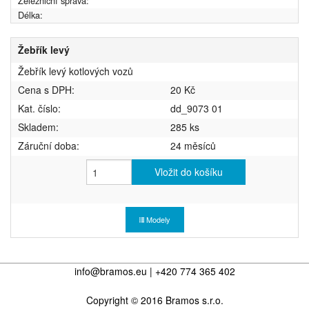
Železniční správa:
Délka:
Žebřík levý
Žebřík levý kotlových vozů
Cena s DPH:
20 Kč
Kat. číslo:
dd_9073 01
Skladem:
285 ks
Záruční doba:
24 měsíců
Vložit do košíku
Modely
info@bramos.eu | +420 774 365 402
Copyright © 2016 Bramos s.r.o.