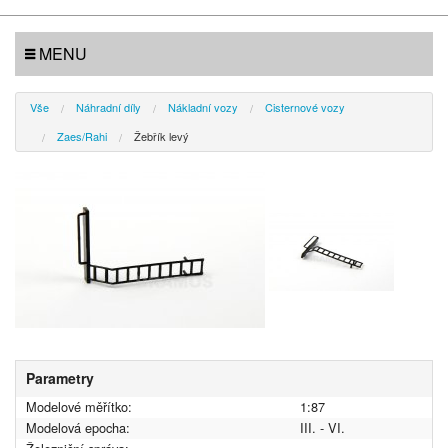
MENU
Vše
Náhradní díly
Nákladní vozy
Cisternové vozy
Zaes/Rahi
Žebřík levý
Parametry
Modelové měřítko:
1:87
Modelová epocha:
III. - VI.