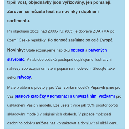
trpělivost, objednávky jsou vyřizovány, jen pomaleji.
Zároveň se můžete těšit na novinky i doplnění
sortimentu.
Při objednání zboží nad 2000,- Kč (€85) je doprava ZDARMA po
území České republiky.
Po dohodě zasíláme po celé Evropě.
Novinky:
Stále rozšiřujeme nabídku
obtisků
a
barvených
stavebnic
. V nabídce obtisků postupně doplňujeme ilustrativní
nákresy zobrazující umístění popisů na modelech. Sledujte také
sekci
Návody
.
Máte problém s prostory pro Vaši sbírku modelů? Připravili jsme pro
Vás
plastové krabičky v kombinaci s univerzálními vložkami
pro
uskladnění Vašich modelů. Lze ušetšit více jak 50% prostor oproti
skladování modelů v originálních obalech. V případě možnosti
osobního odběru můžete nás kontaktovat a domluvit si nižší cenu.