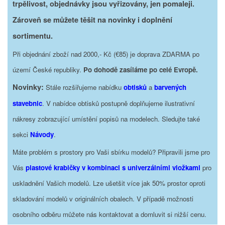
trpělivost, objednávky jsou vyřizovány, jen pomaleji.
Zároveň se můžete těšit na novinky i doplnění
sortimentu.
Při objednání zboží nad 2000,- Kč (€85) je doprava ZDARMA po
území České republiky.
Po dohodě zasíláme po celé Evropě.
Novinky:
Stále rozšiřujeme nabídku
obtisků
a
barvených
stavebnic
. V nabídce obtisků postupně doplňujeme ilustrativní
nákresy zobrazující umístění popisů na modelech. Sledujte také
sekci
Návody
.
Máte problém s prostory pro Vaši sbírku modelů? Připravili jsme pro
Vás
plastové krabičky v kombinaci s univerzálními vložkami
pro
uskladnění Vašich modelů. Lze ušetšit více jak 50% prostor oproti
skladování modelů v originálních obalech. V případě možnosti
osobního odběru můžete nás kontaktovat a domluvit si nižší cenu.