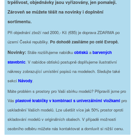
trpělivost, objednávky jsou vyřizovány, jen pomaleji.
Zároveň se můžete těšit na novinky i doplnění
sortimentu.
Při objednání zboží nad 2000,- Kč (€85) je doprava ZDARMA po
území České republiky.
Po dohodě zasíláme po celé Evropě.
Novinky:
Stále rozšiřujeme nabídku
obtisků
a
barvených
stavebnic
. V nabídce obtisků postupně doplňujeme ilustrativní
nákresy zobrazující umístění popisů na modelech. Sledujte také
sekci
Návody
.
Máte problém s prostory pro Vaši sbírku modelů? Připravili jsme pro
Vás
plastové krabičky v kombinaci s univerzálními vložkami
pro
uskladnění Vašich modelů. Lze ušetšit více jak 50% prostor oproti
skladování modelů v originálních obalech. V případě možnosti
osobního odběru můžete nás kontaktovat a domluvit si nižší cenu.