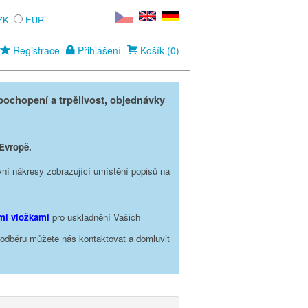
ZK
EUR
Registrace
Přihlášení
Košík (0)
ochopení a trpělivost, objednávky
 Evropě.
vní nákresy zobrazující umístění popisů na
ími vložkami
pro uskladnění Vašich
o odběru můžete nás kontaktovat a domluvit