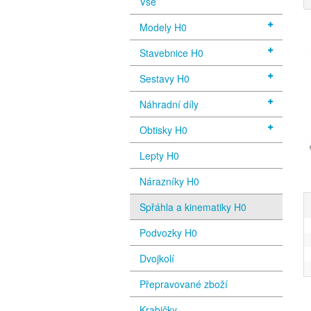
Vše
Modely H0
Stavebnice H0
Sestavy H0
Náhradní díly
Obtisky H0
Lepty H0
Nárazníky H0
Spřáhla a kinematiky H0
Podvozky H0
Dvojkolí
Přepravované zboží
Krabičky