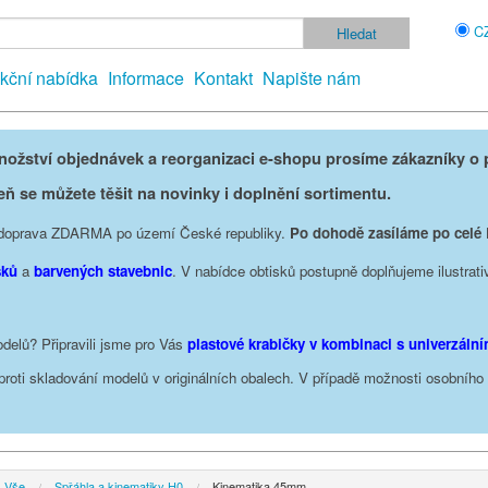
C
kční nabídka
Informace
Kontakt
Napište nám
žství objednávek a reorganizaci e-shopu prosíme zákazníky o p
eň se můžete těšit na novinky i doplnění sortimentu.
je doprava ZDARMA po území České republiky.
Po dohodě zasíláme po celé
sků
a
barvených stavebnic
. V nabídce obtisků postupně doplňujeme ilustrati
delů? Připravili jsme pro Vás
plastové krabičky v kombinaci s univerzáln
oproti skladování modelů v originálních obalech. V případě možnosti osobníh
Vše
Spřáhla a kinematiky H0
Kinematika 45mm