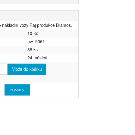
o nákladní vozy Raj produkce Bramos.
10 Kč
uw_9061
38 ks
24 měsíců
Vložit do košíku
Modely