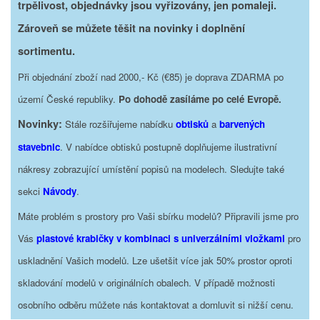
trpělivost, objednávky jsou vyřizovány, jen pomaleji.
Zároveň se můžete těšit na novinky i doplnění
sortimentu.
Při objednání zboží nad 2000,- Kč (€85) je doprava ZDARMA po
území České republiky.
Po dohodě zasíláme po celé Evropě.
Novinky:
Stále rozšiřujeme nabídku
obtisků
a
barvených
stavebnic
. V nabídce obtisků postupně doplňujeme ilustrativní
nákresy zobrazující umístění popisů na modelech. Sledujte také
sekci
Návody
.
Máte problém s prostory pro Vaši sbírku modelů? Připravili jsme pro
Vás
plastové krabičky v kombinaci s univerzálními vložkami
pro
uskladnění Vašich modelů. Lze ušetšit více jak 50% prostor oproti
skladování modelů v originálních obalech. V případě možnosti
osobního odběru můžete nás kontaktovat a domluvit si nižší cenu.