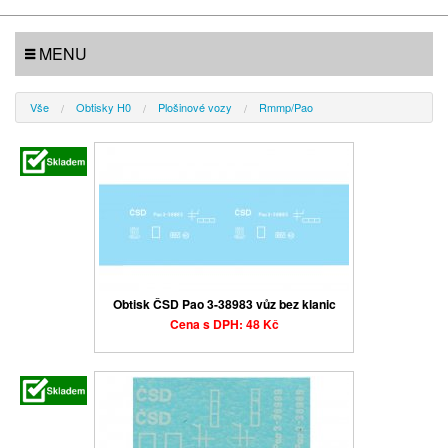
MENU
Vše
Obtisky H0
Plošinové vozy
Rmmp/Pao
Obtisk ČSD Pao 3-38983 vůz bez klanic
Cena s DPH: 48 Kč