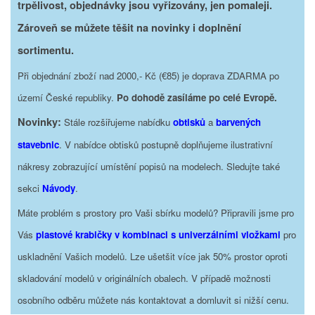
trpělivost, objednávky jsou vyřizovány, jen pomaleji.
Zároveň se můžete těšit na novinky i doplnění
sortimentu.
Při objednání zboží nad 2000,- Kč (€85) je doprava ZDARMA po
území České republiky.
Po dohodě zasíláme po celé Evropě.
Novinky:
Stále rozšiřujeme nabídku
obtisků
a
barvených
stavebnic
. V nabídce obtisků postupně doplňujeme ilustrativní
nákresy zobrazující umístění popisů na modelech. Sledujte také
sekci
Návody
.
Máte problém s prostory pro Vaši sbírku modelů? Připravili jsme pro
Vás
plastové krabičky v kombinaci s univerzálními vložkami
pro
uskladnění Vašich modelů. Lze ušetšit více jak 50% prostor oproti
skladování modelů v originálních obalech. V případě možnosti
osobního odběru můžete nás kontaktovat a domluvit si nižší cenu.