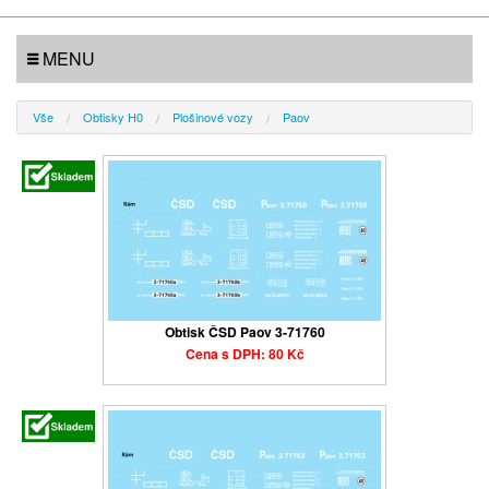
MENU
Vše
Obtisky H0
Plošinové vozy
Paov
Obtisk ČSD Paov 3-71760
Cena s DPH: 80 Kč