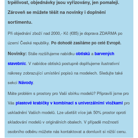
trpělivost, objednávky jsou vyřizovány, jen pomaleji.
Zároveň se můžete těšit na novinky i doplnění
sortimentu.
Při objednání zboží nad 2000,- Kč (€85) je doprava ZDARMA po
území České republiky.
Po dohodě zasíláme po celé Evropě.
Novinky:
Stále rozšiřujeme nabídku
obtisků
a
barvených
stavebnic
. V nabídce obtisků postupně doplňujeme ilustrativní
nákresy zobrazující umístění popisů na modelech. Sledujte také
sekci
Návody
.
Máte problém s prostory pro Vaši sbírku modelů? Připravili jsme pro
Vás
plastové krabičky v kombinaci s univerzálními vložkami
pro
uskladnění Vašich modelů. Lze ušetšit více jak 50% prostor oproti
skladování modelů v originálních obalech. V případě možnosti
osobního odběru můžete nás kontaktovat a domluvit si nižší cenu.