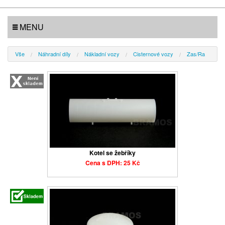
MENU
Vše
Náhradní díly
Nákladní vozy
Cisternové vozy
Zas/Ra
Kotel se žebříky
Cena s DPH: 25 Kč