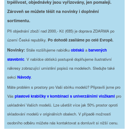
trpělivost, objednávky jsou vyřizovány, jen pomaleji.
Zároveň se můžete těšit na novinky i doplnění
sortimentu.
Při objednání zboží nad 2000,- Kč (€85) je doprava ZDARMA po
území České republiky.
Po dohodě zasíláme po celé Evropě.
Novinky:
Stále rozšiřujeme nabídku
obtisků
a
barvených
stavebnic
. V nabídce obtisků postupně doplňujeme ilustrativní
nákresy zobrazující umístění popisů na modelech. Sledujte také
sekci
Návody
.
Máte problém s prostory pro Vaši sbírku modelů? Připravili jsme pro
Vás
plastové krabičky v kombinaci s univerzálními vložkami
pro
uskladnění Vašich modelů. Lze ušetšit více jak 50% prostor oproti
skladování modelů v originálních obalech. V případě možnosti
osobního odběru můžete nás kontaktovat a domluvit si nižší cenu.