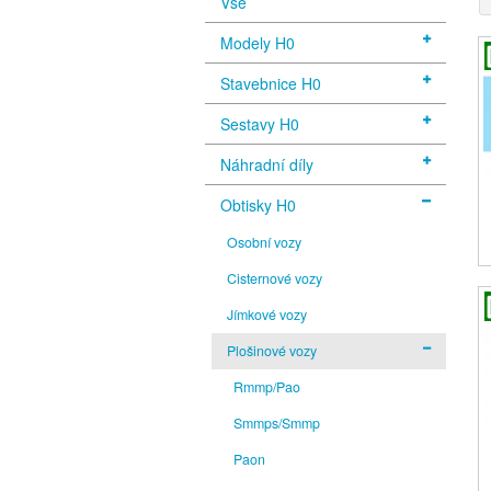
Vše
Modely H0
Stavebnice H0
Sestavy H0
Náhradní díly
Obtisky H0
Osobní vozy
Cisternové vozy
Jímkové vozy
Plošinové vozy
Rmmp/Pao
Smmps/Smmp
Paon