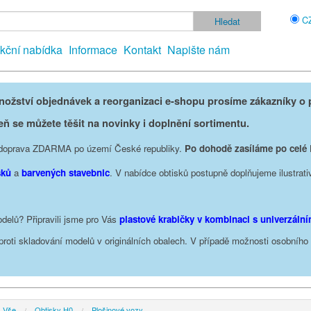
C
kční nabídka
Informace
Kontakt
Napište nám
žství objednávek a reorganizaci e-shopu prosíme zákazníky o p
eň se můžete těšit na novinky i doplnění sortimentu.
je doprava ZDARMA po území České republiky.
Po dohodě zasíláme po celé
sků
a
barvených stavebnic
. V nabídce obtisků postupně doplňujeme ilustrati
delů? Připravili jsme pro Vás
plastové krabičky v kombinaci s univerzáln
oproti skladování modelů v originálních obalech. V případě možnosti osobníh
Vše
Obtisky H0
Plošinové vozy