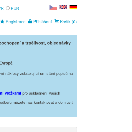
ZK
EUR
Registrace
Přihlášení
Košík (0)
ochopení a trpělivost, objednávky
 Evropě.
vní nákresy zobrazující umístění popisů na
ími vložkami
pro uskladnění Vašich
o odběru můžete nás kontaktovat a domluvit