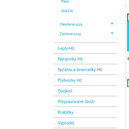
Paov
Scs/Oa
Otevřené vozy
Zavřené vozy
Lepty H0
Nárazníky H0
Spřáhla a kinematiky H0
Podvozky H0
Dvojkolí
Přepravované zboží
Krabičky
Výprodej