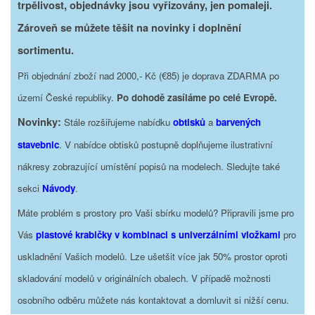
trpělivost, objednávky jsou vyřizovány, jen pomaleji.
Zároveň se můžete těšit na novinky i doplnění
sortimentu.
Při objednání zboží nad 2000,- Kč (€85) je doprava ZDARMA po
území České republiky.
Po dohodě zasíláme po celé Evropě.
Novinky:
Stále rozšiřujeme nabídku
obtisků
a
barvených
stavebnic
. V nabídce obtisků postupně doplňujeme ilustrativní
nákresy zobrazující umístění popisů na modelech. Sledujte také
sekci
Návody
.
Máte problém s prostory pro Vaši sbírku modelů? Připravili jsme pro
Vás
plastové krabičky v kombinaci s univerzálními vložkami
pro
uskladnění Vašich modelů. Lze ušetšit více jak 50% prostor oproti
skladování modelů v originálních obalech. V případě možnosti
osobního odběru můžete nás kontaktovat a domluvit si nižší cenu.