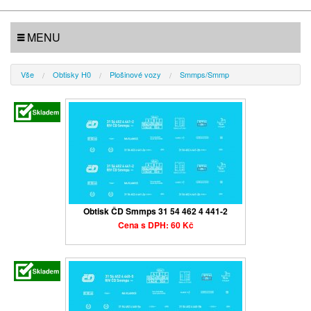
MENU
Vše
Obtisky H0
Plošinové vozy
Smmps/Smmp
Obtisk ČD Smmps 31 54 462 4 441-2
Cena s DPH: 60 Kč