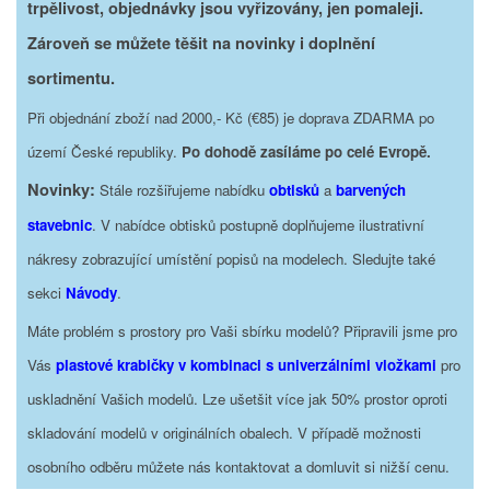
trpělivost, objednávky jsou vyřizovány, jen pomaleji.
Zároveň se můžete těšit na novinky i doplnění
sortimentu.
Při objednání zboží nad 2000,- Kč (€85) je doprava ZDARMA po
území České republiky.
Po dohodě zasíláme po celé Evropě.
Novinky:
Stále rozšiřujeme nabídku
obtisků
a
barvených
stavebnic
. V nabídce obtisků postupně doplňujeme ilustrativní
nákresy zobrazující umístění popisů na modelech. Sledujte také
sekci
Návody
.
Máte problém s prostory pro Vaši sbírku modelů? Připravili jsme pro
Vás
plastové krabičky v kombinaci s univerzálními vložkami
pro
uskladnění Vašich modelů. Lze ušetšit více jak 50% prostor oproti
skladování modelů v originálních obalech. V případě možnosti
osobního odběru můžete nás kontaktovat a domluvit si nižší cenu.