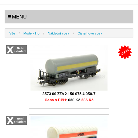
MENU
Vše
Modely H0
Nákladní vozy
Cisternové vozy
3573 00 ZZh 21 50 075 4 050-7
Cena s DPH:
630 Kč
536 Kč