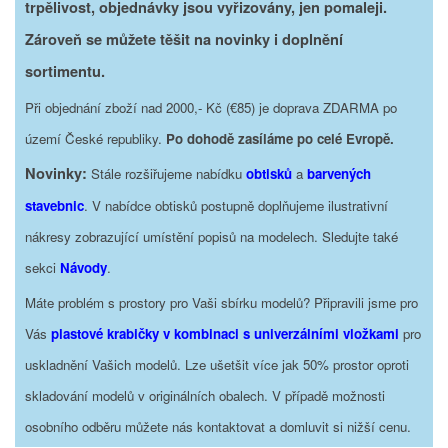
trpělivost, objednávky jsou vyřizovány, jen pomaleji.
Zároveň se můžete těšit na novinky i doplnění
sortimentu.
Při objednání zboží nad 2000,- Kč (€85) je doprava ZDARMA po
území České republiky.
Po dohodě zasíláme po celé Evropě.
Novinky:
Stále rozšiřujeme nabídku
obtisků
a
barvených
stavebnic
. V nabídce obtisků postupně doplňujeme ilustrativní
nákresy zobrazující umístění popisů na modelech. Sledujte také
sekci
Návody
.
Máte problém s prostory pro Vaši sbírku modelů? Připravili jsme pro
Vás
plastové krabičky v kombinaci s univerzálními vložkami
pro
uskladnění Vašich modelů. Lze ušetšit více jak 50% prostor oproti
skladování modelů v originálních obalech. V případě možnosti
osobního odběru můžete nás kontaktovat a domluvit si nižší cenu.