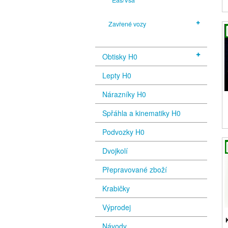
Zavřené vozy
Obtisky H0
Lepty H0
Nárazníky H0
Spřáhla a kinematiky H0
Podvozky H0
Dvojkolí
Přepravované zboží
Krabičky
Výprodej
Návody