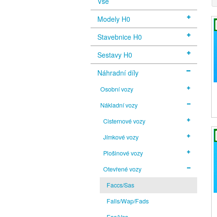
Vše
Modely H0
Stavebnice H0
Sestavy H0
Náhradní díly
Osobní vozy
Nákladní vozy
Cisternové vozy
Jímkové vozy
Plošinové vozy
Otevřené vozy
Faccs/Sas
Falls/Wap/Fads
Eas/Vsa