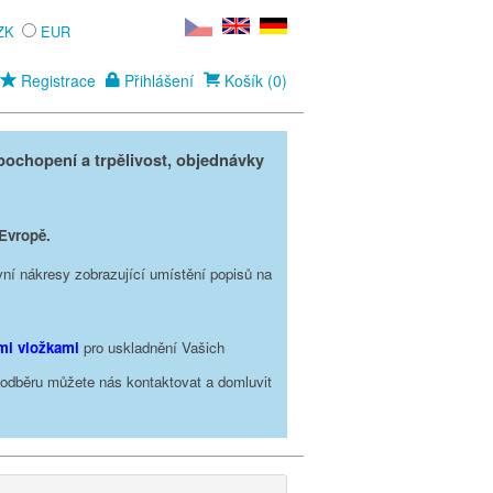
ZK
EUR
Registrace
Přihlášení
Košík (0)
ochopení a trpělivost, objednávky
 Evropě.
vní nákresy zobrazující umístění popisů na
ími vložkami
pro uskladnění Vašich
o odběru můžete nás kontaktovat a domluvit