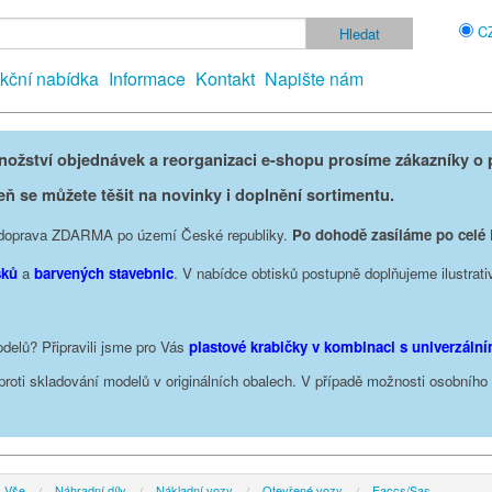
C
kční nabídka
Informace
Kontakt
Napište nám
žství objednávek a reorganizaci e-shopu prosíme zákazníky o p
eň se můžete těšit na novinky i doplnění sortimentu.
je doprava ZDARMA po území České republiky.
Po dohodě zasíláme po celé
sků
a
barvených stavebnic
. V nabídce obtisků postupně doplňujeme ilustrati
delů? Připravili jsme pro Vás
plastové krabičky v kombinaci s univerzáln
oproti skladování modelů v originálních obalech. V případě možnosti osobníh
Vše
Náhradní díly
Nákladní vozy
Otevřené vozy
Faccs/Sas