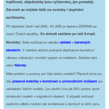
trpělivost, objednávky jsou vyřizovány, jen pomaleji.
Zároveň se můžete těšit na novinky i doplnění
sortimentu.
Při objednání zboží nad 2000,- Kč (€85) je doprava ZDARMA po
území České republiky.
Po dohodě zasíláme po celé Evropě.
Novinky:
Stále rozšiřujeme nabídku
obtisků
a
barvených
stavebnic
. V nabídce obtisků postupně doplňujeme ilustrativní
nákresy zobrazující umístění popisů na modelech. Sledujte také
sekci
Návody
.
Máte problém s prostory pro Vaši sbírku modelů? Připravili jsme pro
Vás
plastové krabičky v kombinaci s univerzálními vložkami
pro
uskladnění Vašich modelů. Lze ušetšit více jak 50% prostor oproti
skladování modelů v originálních obalech. V případě možnosti
osobního odběru můžete nás kontaktovat a domluvit si nižší cenu.