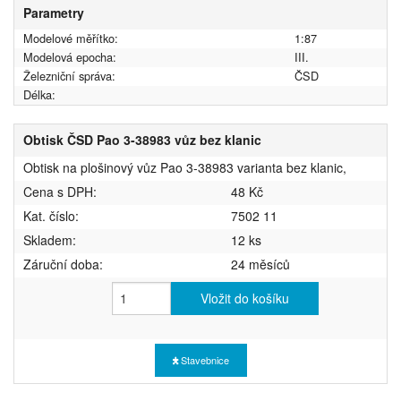
Parametry
Modelové měřítko:
1:87
Modelová epocha:
III.
Železniční správa:
ČSD
Délka:
Obtisk ČSD Pao 3-38983 vůz bez klanic
Obtisk na plošinový vůz Pao 3-38983 varianta bez klanic,
Cena s DPH:
48 Kč
Kat. číslo:
7502 11
Skladem:
12 ks
Záruční doba:
24 měsíců
Vložit do košíku
Stavebnice