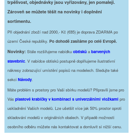
trpělivost, objednávky jsou vyřizovány, jen pomaleji.
Zároveň se můžete těšit na novinky i doplnění
sortimentu.
Při objednání zboží nad 2000,- Kč (€85) je doprava ZDARMA po
území České republiky.
Po dohodě zasíláme po celé Evropě.
Novinky:
Stále rozšiřujeme nabídku
obtisků
a
barvených
stavebnic
. V nabídce obtisků postupně doplňujeme ilustrativní
nákresy zobrazující umístění popisů na modelech. Sledujte také
sekci
Návody
.
Máte problém s prostory pro Vaši sbírku modelů? Připravili jsme pro
Vás
plastové krabičky v kombinaci s univerzálními vložkami
pro
uskladnění Vašich modelů. Lze ušetšit více jak 50% prostor oproti
skladování modelů v originálních obalech. V případě možnosti
osobního odběru můžete nás kontaktovat a domluvit si nižší cenu.