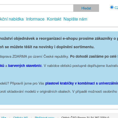
C
kční nabídka
Informace
Kontakt
Napište nám
žství objednávek a reorganizaci e-shopu prosíme zákazníky o p
eň se můžete těšit na novinky i doplnění sortimentu.
je doprava ZDARMA po území České republiky.
Po dohodě zasíláme po celé
sků
a
barvených stavebnic
. V nabídce obtisků postupně doplňujeme ilustrati
delů? Připravili jsme pro Vás
plastové krabičky v kombinaci s univerzáln
oproti skladování modelů v originálních obalech. V případě možnosti osobníh
Vše
Obtisky H0
Plošinové vozy
Obtisk ČSD Rmmp 31 54 387 2254-0