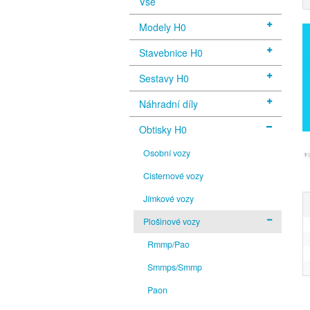
Vše
Modely H0
Stavebnice H0
Sestavy H0
Náhradní díly
Obtisky H0
Osobní vozy
Cisternové vozy
Jímkové vozy
Plošinové vozy
Rmmp/Pao
Smmps/Smmp
Paon