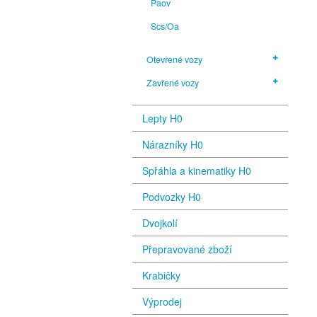
Paov
Scs/Oa
Otevřené vozy
Zavřené vozy
Lepty H0
Nárazníky H0
Spřáhla a kinematiky H0
Podvozky H0
Dvojkolí
Přepravované zboží
Krabičky
Výprodej