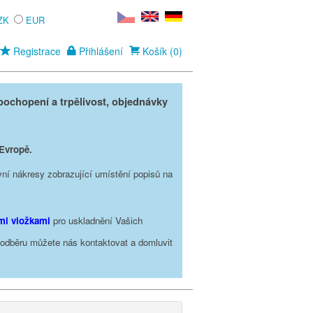
ZK
EUR
Registrace
Přihlášení
Košík (0)
ochopení a trpělivost, objednávky
 Evropě.
vní nákresy zobrazující umístění popisů na
ími vložkami
pro uskladnění Vašich
o odběru můžete nás kontaktovat a domluvit