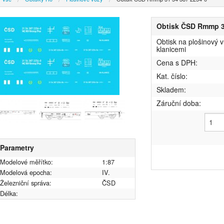
Obtisk ČSD Rmmp 3
Obtisk na plošinový
klanicemi
Cena s DPH:
Kat. číslo:
Skladem:
Záruční doba:
Parametry
Modelové měřítko:
1:87
Modelová epocha:
IV.
Železniční správa:
ČSD
Délka: