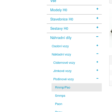
Vše
Modely H0
Stavebnice H0
Sestavy H0
Náhradní díly
Osobní vozy
Nákladní vozy
Cisternové vozy
Jímkové vozy
Plošinové vozy
Rmmp/Pao
Smmps
Paon
Paov