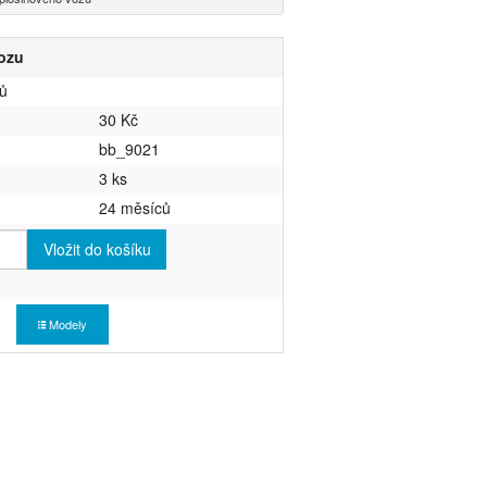
ozu
ů
30 Kč
bb_9021
3 ks
24 měsíců
Vložit do košíku
Modely