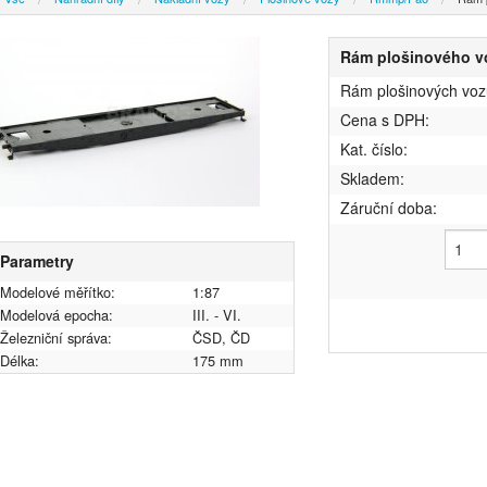
Rám plošinového v
Rám plošinových voz
Cena s DPH:
Kat. číslo:
Skladem:
Záruční doba:
Parametry
Modelové měřítko:
1:87
Modelová epocha:
III. - VI.
Železniční správa:
ČSD, ČD
Délka:
175 mm