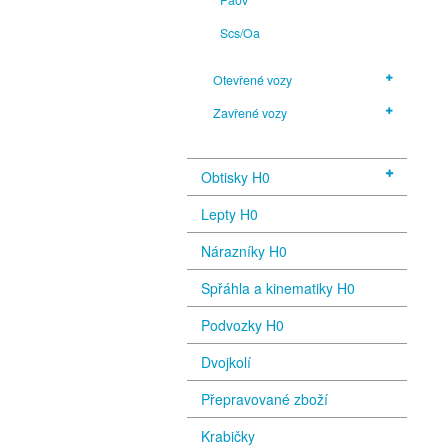
Scs/Oa
Otevřené vozy
Zavřené vozy
Obtisky H0
Lepty H0
Nárazníky H0
Spřáhla a kinematiky H0
Podvozky H0
Dvojkolí
Přepravované zboží
Krabičky