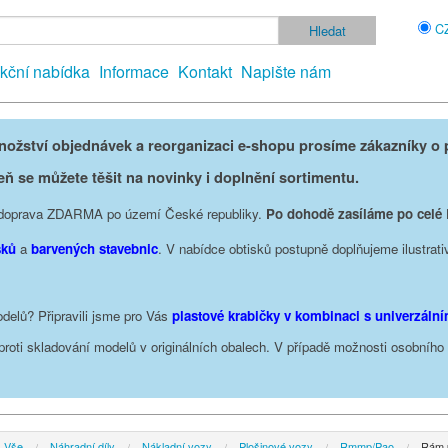
C
kční nabídka
Informace
Kontakt
Napište nám
žství objednávek a reorganizaci e-shopu prosíme zákazníky o p
eň se můžete těšit na novinky i doplnění sortimentu.
je doprava ZDARMA po území České republiky.
Po dohodě zasíláme po celé
sků
a
barvených stavebnic
. V nabídce obtisků postupně doplňujeme ilustrati
delů? Připravili jsme pro Vás
plastové krabičky v kombinaci s univerzáln
oproti skladování modelů v originálních obalech. V případě možnosti osobníh
Vše
Náhradní díly
Nákladní vozy
Plošinové vozy
Rmmp/Pao
Rám 