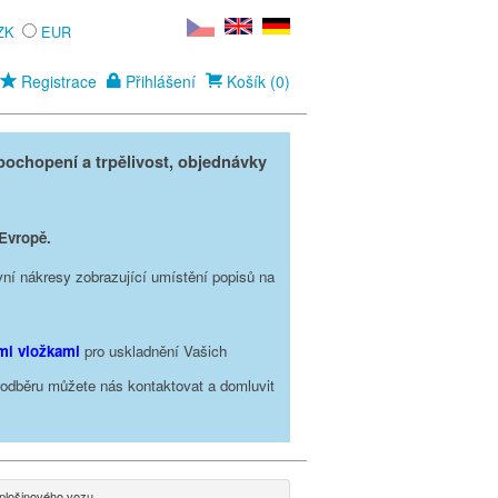
ZK
EUR
Registrace
Přihlášení
Košík (0)
ochopení a trpělivost, objednávky
 Evropě.
vní nákresy zobrazující umístění popisů na
ími vložkami
pro uskladnění Vašich
o odběru můžete nás kontaktovat a domluvit
plošinového vozu