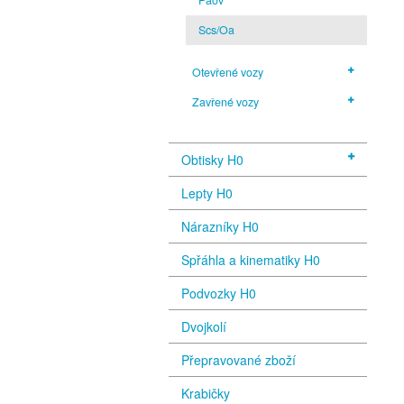
Scs/Oa
Otevřené vozy
Zavřené vozy
Obtisky H0
Lepty H0
Nárazníky H0
Spřáhla a kinematiky H0
Podvozky H0
Dvojkolí
Přepravované zboží
Krabičky