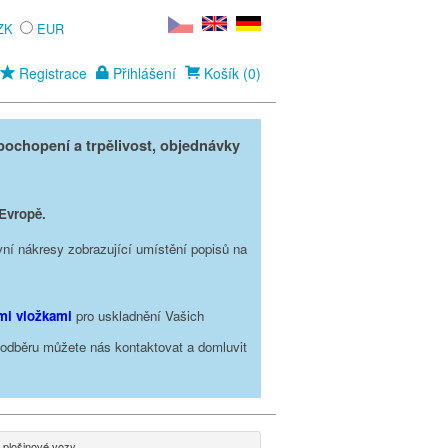
ZK
EUR
Registrace
Přihlášení
Košík (0)
ochopení a trpělivost, objednávky
 Evropě.
vní nákresy zobrazující umístění popisů na
ími vložkami
pro uskladnění Vašich
o odběru můžete nás kontaktovat a domluvit
 plošinové vozy