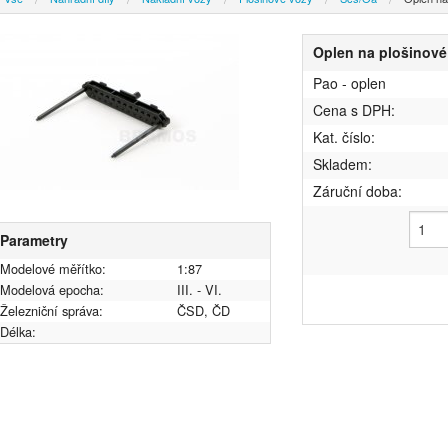
Oplen na plošinové
Pao - oplen
Cena s DPH:
Kat. číslo:
Skladem:
Záruční doba:
Parametry
Modelové měřítko:
1:87
Modelová epocha:
III. - VI.
Železniční správa:
ČSD, ČD
Délka: