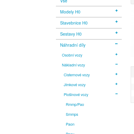
Vše
Modely H0
Stavebnice H0
Sestavy H0
Náhradní díly
Osobní vozy
Nákladní vozy
Cisternové vozy
Jímkové vozy
Plošinové vozy
Rmmp/Pao
Smmps
Paon
Paov