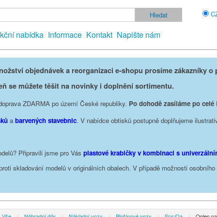
C
kční nabídka
Informace
Kontakt
Napište nám
žství objednávek a reorganizaci e-shopu prosíme zákazníky o p
eň se můžete těšit na novinky i doplnění sortimentu.
je doprava ZDARMA po území České republiky.
Po dohodě zasíláme po celé
sků
a
barvených stavebnic
. V nabídce obtisků postupně doplňujeme ilustrati
delů? Připravili jsme pro Vás
plastové krabičky v kombinaci s univerzáln
oproti skladování modelů v originálních obalech. V případě možnosti osobníh
Vše
Náhradní díly
Nákladní vozy
Plošinové vozy
Scs/Oa
Oplen na