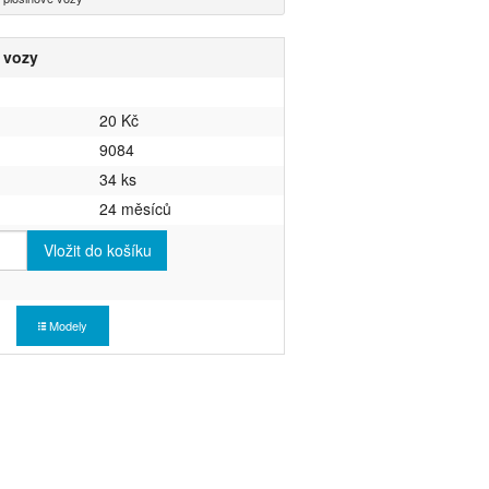
 vozy
20 Kč
9084
34 ks
24 měsíců
Vložit do košíku
Modely