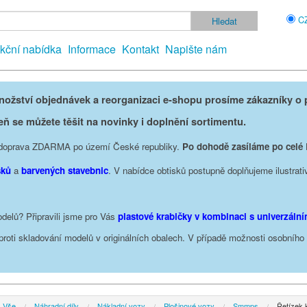
C
kční nabídka
Informace
Kontakt
Napište nám
žství objednávek a reorganizaci e-shopu prosíme zákazníky o p
eň se můžete těšit na novinky i doplnění sortimentu.
je doprava ZDARMA po území České republiky.
Po dohodě zasíláme po celé
sků
a
barvených stavebnic
. V nabídce obtisků postupně doplňujeme ilustrati
delů? Připravili jsme pro Vás
plastové krabičky v kombinaci s univerzáln
oproti skladování modelů v originálních obalech. V případě možnosti osobníh
Vše
Náhradní díly
Nákladní vozy
Plošinové vozy
Smmps
Řetízek 