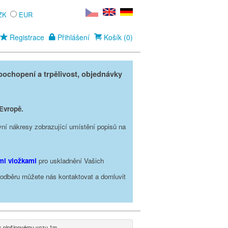
ZK
EUR
Registrace
Přihlášení
Košík (0)
ochopení a trpělivost, objednávky
 Evropě.
vní nákresy zobrazující umístění popisů na
ími vložkami
pro uskladnění Vašich
o odběru můžete nás kontaktovat a domluvit
k plošinovému vozu 1m