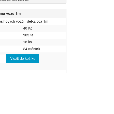
ému vozu 1m
lošinových vozů - délka cca 1m
40 Kč
9037a
18 ks
24 měsíců
Vložit do košíku