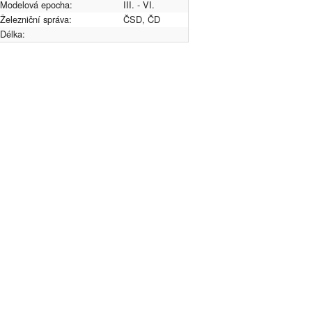
Modelová epocha:
III. - VI.
Železniční správa:
ČSD, ČD
Délka: