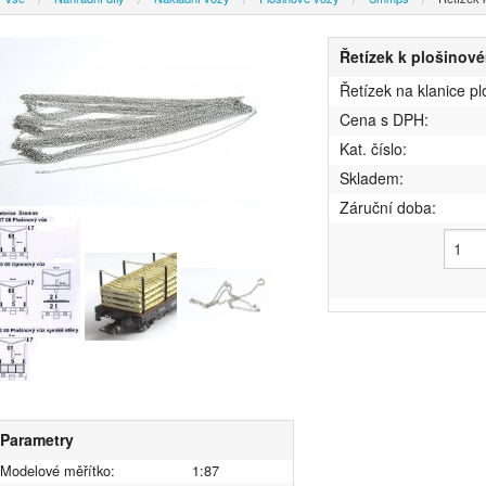
Řetízek k plošinov
Řetízek na klanice p
Cena s DPH:
Kat. číslo:
Skladem:
Záruční doba:
Parametry
Modelové měřítko:
1:87