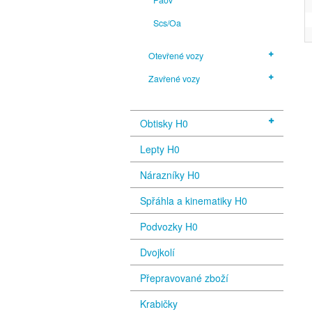
Scs/Oa
Otevřené vozy
Zavřené vozy
Obtisky H0
Lepty H0
Nárazníky H0
Spřáhla a kinematiky H0
Podvozky H0
Dvojkolí
Přepravované zboží
Krabičky