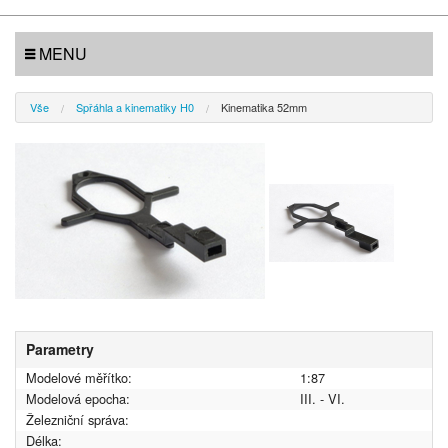
MENU
Vše
Spřáhla a kinematiky H0
Kinematika 52mm
Parametry
Modelové měřítko:
1:87
Modelová epocha:
III. - VI.
Železniční správa:
Délka: