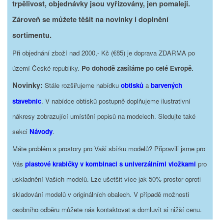
trpělivost, objednávky jsou vyřizovány, jen pomaleji.
Zároveň se můžete těšit na novinky i doplnění
sortimentu.
Při objednání zboží nad 2000,- Kč (€85) je doprava ZDARMA po
území České republiky.
Po dohodě zasíláme po celé Evropě.
Novinky:
Stále rozšiřujeme nabídku
obtisků
a
barvených
stavebnic
. V nabídce obtisků postupně doplňujeme ilustrativní
nákresy zobrazující umístění popisů na modelech. Sledujte také
sekci
Návody
.
Máte problém s prostory pro Vaši sbírku modelů? Připravili jsme pro
Vás
plastové krabičky v kombinaci s univerzálními vložkami
pro
uskladnění Vašich modelů. Lze ušetšit více jak 50% prostor oproti
skladování modelů v originálních obalech. V případě možnosti
osobního odběru můžete nás kontaktovat a domluvit si nižší cenu.