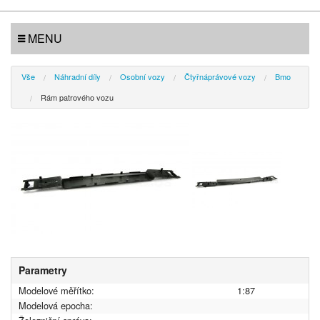
MENU
Vše
Náhradní díly
Osobní vozy
Čtyřnáprávové vozy
Bmo
Rám patrového vozu
Parametry
Modelové měřítko:
1:87
Modelová epocha: