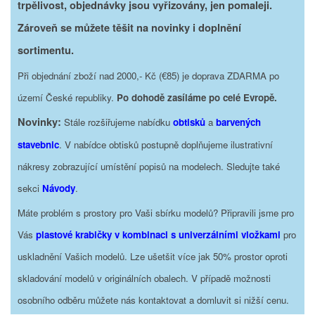
trpělivost, objednávky jsou vyřizovány, jen pomaleji.
Zároveň se můžete těšit na novinky i doplnění
sortimentu.
Při objednání zboží nad 2000,- Kč (€85) je doprava ZDARMA po
území České republiky.
Po dohodě zasíláme po celé Evropě.
Novinky:
Stále rozšiřujeme nabídku
obtisků
a
barvených
stavebnic
. V nabídce obtisků postupně doplňujeme ilustrativní
nákresy zobrazující umístění popisů na modelech. Sledujte také
sekci
Návody
.
Máte problém s prostory pro Vaši sbírku modelů? Připravili jsme pro
Vás
plastové krabičky v kombinaci s univerzálními vložkami
pro
uskladnění Vašich modelů. Lze ušetšit více jak 50% prostor oproti
skladování modelů v originálních obalech. V případě možnosti
osobního odběru můžete nás kontaktovat a domluvit si nižší cenu.