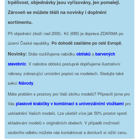
trpělivost, objednávky jsou vyřizovány, jen pomaleji.
Zároveň se můžete těšit na novinky i doplnění
sortimentu.
Při objednání zboží nad 2000,- Kč (€85) je doprava ZDARMA po
území České republiky.
Po dohodě zasíláme po celé Evropě.
Novinky:
Stále rozšiřujeme nabídku
obtisků
a
barvených
stavebnic
. V nabídce obtisků postupně doplňujeme ilustrativní
nákresy zobrazující umístění popisů na modelech. Sledujte také
sekci
Návody
.
Máte problém s prostory pro Vaši sbírku modelů? Připravili jsme pro
Vás
plastové krabičky v kombinaci s univerzálními vložkami
pro
uskladnění Vašich modelů. Lze ušetšit více jak 50% prostor oproti
skladování modelů v originálních obalech. V případě možnosti
osobního odběru můžete nás kontaktovat a domluvit si nižší cenu.