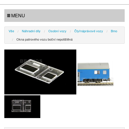
MENU
Vše
Náhradní díly
Osobní vozy
Čtyřnáprávové vozy
Bmo
Okna patrového vozu boční nepotištěná