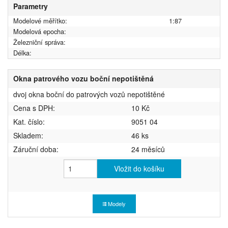
Parametry
Modelové měřítko:
1:87
Modelová epocha:
Železniční správa:
Délka:
Okna patrového vozu boční nepotištěná
dvoj okna boční do patrových vozů nepotištěné
Cena s DPH:
10 Kč
Kat. číslo:
9051 04
Skladem:
46 ks
Záruční doba:
24 měsíců
Vložit do košíku
Modely