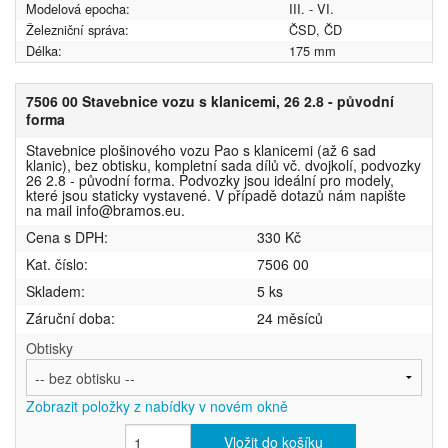
Modelová epocha:
III. - VI.
Železniční správa:
ČSD, ČD
Délka:
175 mm
7506 00 Stavebnice vozu s klanicemi, 26 2.8 - původní
forma
Stavebnice plošinového vozu Pao s klanicemi (až 6 sad
klanic), bez obtisku, kompletní sada dílů vč. dvojkolí, podvozky
26 2.8 - původní forma. Podvozky jsou ideální pro modely,
které jsou staticky vystavené. V případě dotazů nám napište
na mail info@bramos.eu.
Cena s DPH:
330 Kč
Kat. číslo:
7506 00
Skladem:
5 ks
Záruční doba:
24 měsíců
Obtisky
Zobrazit položky z nabídky v novém okně
Vložit do košíku