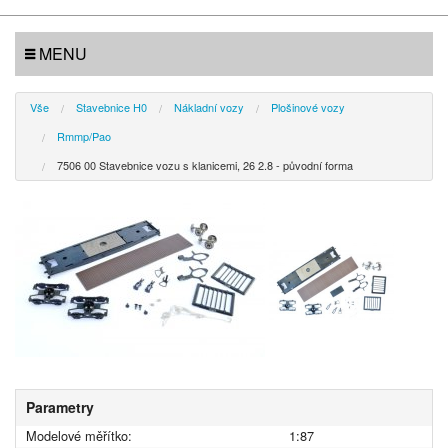
MENU
Vše
Stavebnice H0
Nákladní vozy
Plošinové vozy
Rmmp/Pao
7506 00 Stavebnice vozu s klanicemi, 26 2.8 - původní forma
Parametry
Modelové měřítko:
1:87