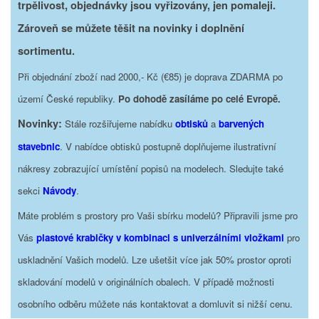
trpělivost, objednávky jsou vyřizovány, jen pomaleji.
Zároveň se můžete těšit na novinky i doplnění
sortimentu.
Při objednání zboží nad 2000,- Kč (€85) je doprava ZDARMA po
území České republiky.
Po dohodě zasíláme po celé Evropě.
Novinky:
Stále rozšiřujeme nabídku
obtisků
a
barvených
stavebnic
. V nabídce obtisků postupně doplňujeme ilustrativní
nákresy zobrazující umístění popisů na modelech. Sledujte také
sekci
Návody
.
Máte problém s prostory pro Vaši sbírku modelů? Připravili jsme pro
Vás
plastové krabičky v kombinaci s univerzálními vložkami
pro
uskladnění Vašich modelů. Lze ušetšit více jak 50% prostor oproti
skladování modelů v originálních obalech. V případě možnosti
osobního odběru můžete nás kontaktovat a domluvit si nižší cenu.