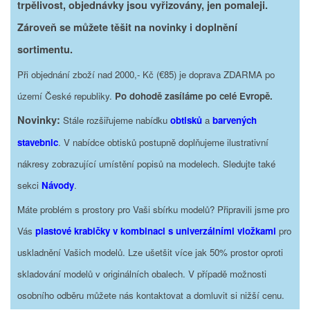
trpělivost, objednávky jsou vyřizovány, jen pomaleji.
Zároveň se můžete těšit na novinky i doplnění
sortimentu.
Při objednání zboží nad 2000,- Kč (€85) je doprava ZDARMA po
území České republiky.
Po dohodě zasíláme po celé Evropě.
Novinky:
Stále rozšiřujeme nabídku
obtisků
a
barvených
stavebnic
. V nabídce obtisků postupně doplňujeme ilustrativní
nákresy zobrazující umístění popisů na modelech. Sledujte také
sekci
Návody
.
Máte problém s prostory pro Vaši sbírku modelů? Připravili jsme pro
Vás
plastové krabičky v kombinaci s univerzálními vložkami
pro
uskladnění Vašich modelů. Lze ušetšit více jak 50% prostor oproti
skladování modelů v originálních obalech. V případě možnosti
osobního odběru můžete nás kontaktovat a domluvit si nižší cenu.