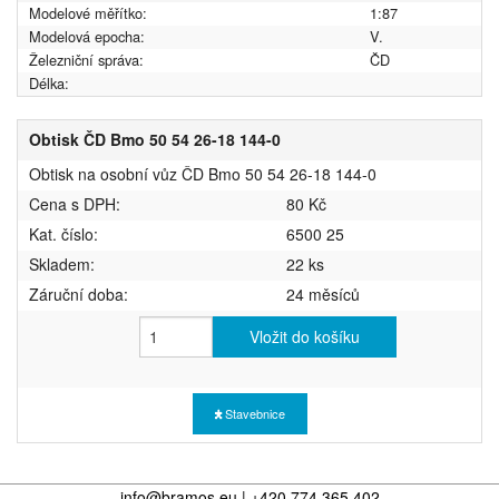
Modelové měřítko:
1:87
Modelová epocha:
V.
Železniční správa:
ČD
Délka:
Obtisk ČD Bmo 50 54 26-18 144-0
Obtisk na osobní vůz ČD Bmo 50 54 26-18 144-0
Cena s DPH:
80 Kč
Kat. číslo:
6500 25
Skladem:
22 ks
Záruční doba:
24 měsíců
Vložit do košíku
Stavebnice
info@bramos.eu | +420 774 365 402