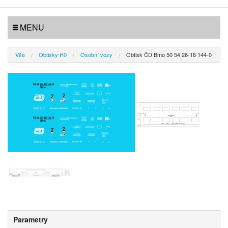
MENU
Vše
Obtisky H0
Osobní vozy
Obtisk ČD Bmo 50 54 26-18 144-0
Parametry