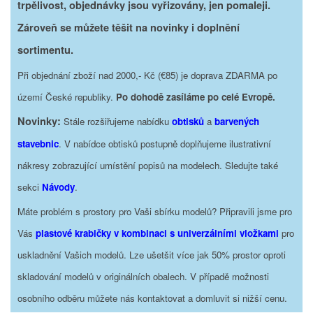
trpělivost, objednávky jsou vyřizovány, jen pomaleji.
Zároveň se můžete těšit na novinky i doplnění
sortimentu.
Při objednání zboží nad 2000,- Kč (€85) je doprava ZDARMA po
území České republiky.
Po dohodě zasíláme po celé Evropě.
Novinky:
Stále rozšiřujeme nabídku
obtisků
a
barvených
stavebnic
. V nabídce obtisků postupně doplňujeme ilustrativní
nákresy zobrazující umístění popisů na modelech. Sledujte také
sekci
Návody
.
Máte problém s prostory pro Vaši sbírku modelů? Připravili jsme pro
Vás
plastové krabičky v kombinaci s univerzálními vložkami
pro
uskladnění Vašich modelů. Lze ušetšit více jak 50% prostor oproti
skladování modelů v originálních obalech. V případě možnosti
osobního odběru můžete nás kontaktovat a domluvit si nižší cenu.