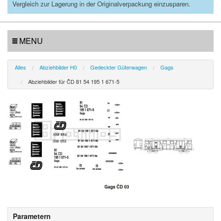
Vergleich zur Lagerung in der Originalverpackung einzusparen.
MENU
Alles
Abziehbilder H0
Gedeckter Güterwagen
Gags
Abziehbilder für ČD 81 54 195 1 671-5
Parametern