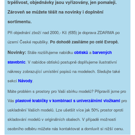
trpělivost, objednávky jsou vyřizovány, jen pomaleji.
Zároveň se můžete těšit na novinky i doplnění
sortimentu.
Při objednání zboží nad 2000,- Kč (€85) je doprava ZDARMA po
území České republiky.
Po dohodě zasíláme po celé Evropě.
Novinky:
Stále rozšiřujeme nabídku
obtisků
a
barvených
stavebnic
. V nabídce obtisků postupně doplňujeme ilustrativní
nákresy zobrazující umístění popisů na modelech. Sledujte také
sekci
Návody
.
Máte problém s prostory pro Vaši sbírku modelů? Připravili jsme pro
Vás
plastové krabičky v kombinaci s univerzálními vložkami
pro
uskladnění Vašich modelů. Lze ušetšit více jak 50% prostor oproti
skladování modelů v originálních obalech. V případě možnosti
osobního odběru můžete nás kontaktovat a domluvit si nižší cenu.