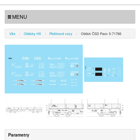
MENU
Vše
Obtisky H0
Plošinové vozy
Obtisk ČSD Paov 3-71766
Parametry