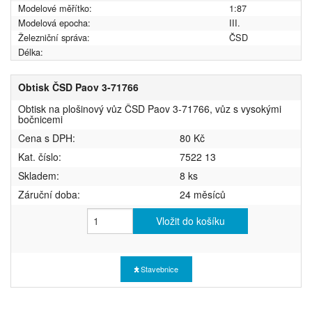
Modelové měřítko:
1:87
Modelová epocha:
III.
Železniční správa:
ČSD
Délka:
Obtisk ČSD Paov 3-71766
Obtisk na plošinový vůz ČSD Paov 3-71766, vůz s vysokými
bočnicemi
Cena s DPH:
80 Kč
Kat. číslo:
7522 13
Skladem:
8 ks
Záruční doba:
24 měsíců
Vložit do košíku
Stavebnice