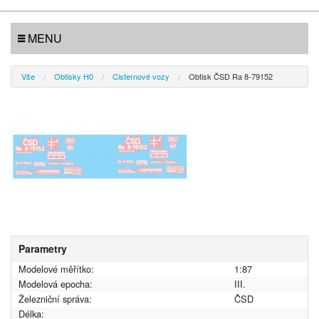
MENU
Vše
Obtisky H0
Cisternové vozy
Obtisk ČSD Ra 8-79152
Parametry
Modelové měřítko:
1:87
Modelová epocha:
III.
Železniční správa:
ČSD
Délka: