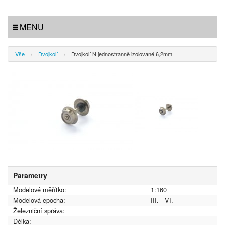
MENU
Vše
Dvojkolí
Dvojkolí N jednostranně izolované 6,2mm
Parametry
Modelové měřítko:
1:160
Modelová epocha:
III. - VI.
Železniční správa:
Délka: