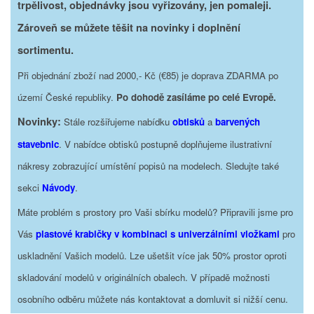
trpělivost, objednávky jsou vyřizovány, jen pomaleji.
Zároveň se můžete těšit na novinky i doplnění
sortimentu.
Při objednání zboží nad 2000,- Kč (€85) je doprava ZDARMA po
území České republiky.
Po dohodě zasíláme po celé Evropě.
Novinky:
Stále rozšiřujeme nabídku
obtisků
a
barvených
stavebnic
. V nabídce obtisků postupně doplňujeme ilustrativní
nákresy zobrazující umístění popisů na modelech. Sledujte také
sekci
Návody
.
Máte problém s prostory pro Vaši sbírku modelů? Připravili jsme pro
Vás
plastové krabičky v kombinaci s univerzálními vložkami
pro
uskladnění Vašich modelů. Lze ušetšit více jak 50% prostor oproti
skladování modelů v originálních obalech. V případě možnosti
osobního odběru můžete nás kontaktovat a domluvit si nižší cenu.