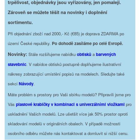
trpělivost, objednávky jsou vyřizovány, jen pomaleji.
Zároveň se můžete těšit na novinky i doplnění
sortimentu.
Při objednání zboží nad 2000,- Kč (€85) je doprava ZDARMA po
území České republiky.
Po dohodě zasíláme po celé Evropě.
Novinky:
Stále rozšiřujeme nabídku
obtisků
a
barvených
stavebnic
. V nabídce obtisků postupně doplňujeme ilustrativní
nákresy zobrazující umístění popisů na modelech. Sledujte také
sekci
Návody
.
Máte problém s prostory pro Vaši sbírku modelů? Připravili jsme pro
Vás
plastové krabičky v kombinaci s univerzálními vložkami
pro
uskladnění Vašich modelů. Lze ušetšit více jak 50% prostor oproti
skladování modelů v originálních obalech. V případě možnosti
osobního odběru můžete nás kontaktovat a domluvit si nižší cenu.