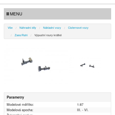
MENU
Vše
Náhradní díly
Nákladní vozy
Cisternové vozy
Zaes/Rahi
Výpustní roury krátké
Parametry
Modelové měřítko:
1:87
Modelová epocha:
III. - VI.