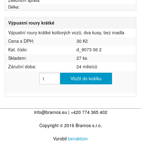
Železniční správa:
Délka:
Výpustní roury krátké
Výpustní roury krátké kotlových vozů, dva kusy, bez madla
Cena s DPH:
30 Kč
Kat. číslo:
d_9073 06 2
Skladem:
27 ks
Záruční doba:
24 měsíců
Vložit do košíku
info@bramos.eu | +420 774 365 402
Copyright © 2016 Bramos s.r.o.
Vyrobil
benaktom