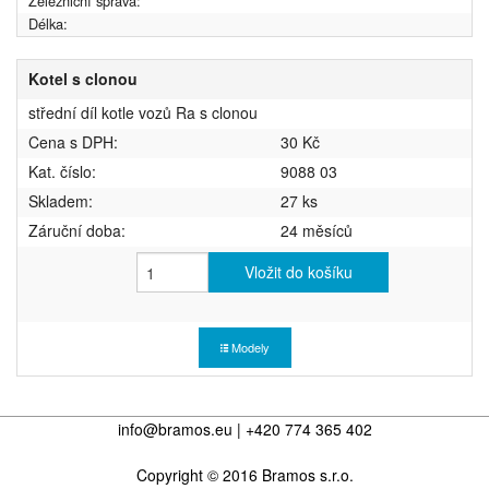
Železniční správa:
Délka:
Kotel s clonou
střední díl kotle vozů Ra s clonou
Cena s DPH:
30 Kč
Kat. číslo:
9088 03
Skladem:
27 ks
Záruční doba:
24 měsíců
Vložit do košíku
Modely
info@bramos.eu | +420 774 365 402
Copyright © 2016 Bramos s.r.o.