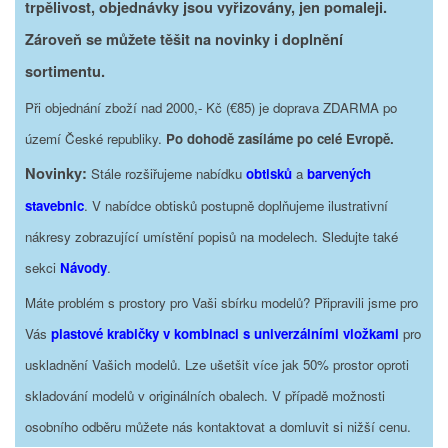
trpělivost, objednávky jsou vyřizovány, jen pomaleji.
Zároveň se můžete těšit na novinky i doplnění
sortimentu.
Při objednání zboží nad 2000,- Kč (€85) je doprava ZDARMA po
území České republiky.
Po dohodě zasíláme po celé Evropě.
Novinky:
Stále rozšiřujeme nabídku
obtisků
a
barvených
stavebnic
. V nabídce obtisků postupně doplňujeme ilustrativní
nákresy zobrazující umístění popisů na modelech. Sledujte také
sekci
Návody
.
Máte problém s prostory pro Vaši sbírku modelů? Připravili jsme pro
Vás
plastové krabičky v kombinaci s univerzálními vložkami
pro
uskladnění Vašich modelů. Lze ušetšit více jak 50% prostor oproti
skladování modelů v originálních obalech. V případě možnosti
osobního odběru můžete nás kontaktovat a domluvit si nižší cenu.