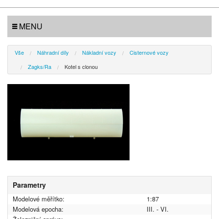
MENU
Vše
Náhradní díly
Nákladní vozy
Cisternové vozy
Zagks/Ra
Kotel s clonou
Parametry
Modelové měřítko:
1:87
Modelová epocha:
III. - VI.