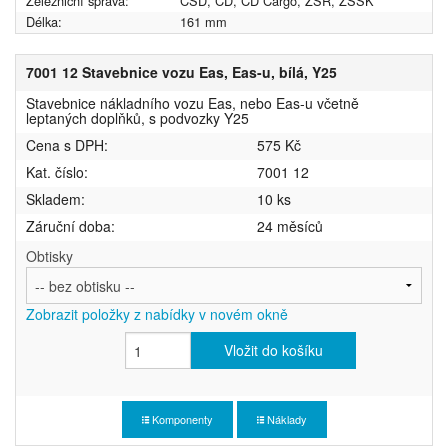
Železniční správa:
ČSD, ČD, ČD Cargo, ŽSR, ZSSK
Délka:
161 mm
7001 12 Stavebnice vozu Eas, Eas-u, bílá, Y25
Stavebnice nákladního vozu Eas, nebo Eas-u včetně
leptaných doplňků, s podvozky Y25
Cena s DPH:
575 Kč
Kat. číslo:
7001 12
Skladem:
10 ks
Záruční doba:
24 měsíců
Obtisky
Zobrazit položky z nabídky v novém okně
Vložit do košíku
Komponenty
Náklady