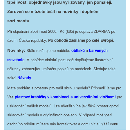
trpělivost, objednávky jsou vyřizovány, jen pomaleji.
Zároveň se můžete těšit na novinky i doplnění
sortimentu.
Při objednání zboží nad 2000,- Kč (€85) je doprava ZDARMA po
území České republiky.
Po dohodě zasíláme po celé Evropě.
Novinky:
Stále rozšiřujeme nabídku
obtisků
a
barvených
stavebnic
. V nabídce obtisků postupně doplňujeme ilustrativní
nákresy zobrazující umístění popisů na modelech. Sledujte také
sekci
Návody
.
Máte problém s prostory pro Vaši sbírku modelů? Připravili jsme pro
Vás
plastové krabičky v kombinaci s univerzálními vložkami
pro
uskladnění Vašich modelů. Lze ušetšit více jak 50% prostor oproti
skladování modelů v originálních obalech. V případě možnosti
osobního odběru můžete nás kontaktovat a domluvit si nižší cenu.