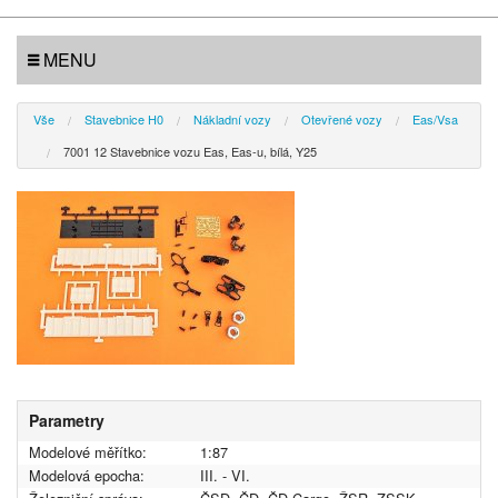
MENU
Vše
Stavebnice H0
Nákladní vozy
Otevřené vozy
Eas/Vsa
7001 12 Stavebnice vozu Eas, Eas-u, bílá, Y25
Parametry
Modelové měřítko:
1:87
Modelová epocha:
III. - VI.