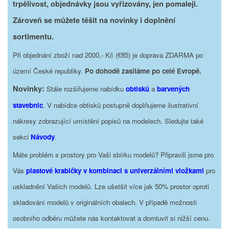
trpělivost, objednávky jsou vyřizovány, jen pomaleji.
Zároveň se můžete těšit na novinky i doplnění
sortimentu.
Při objednání zboží nad 2000,- Kč (€85) je doprava ZDARMA po
území České republiky.
Po dohodě zasíláme po celé Evropě.
Novinky:
Stále rozšiřujeme nabídku
obtisků
a
barvených
stavebnic
. V nabídce obtisků postupně doplňujeme ilustrativní
nákresy zobrazující umístění popisů na modelech. Sledujte také
sekci
Návody
.
Máte problém s prostory pro Vaši sbírku modelů? Připravili jsme pro
Vás
plastové krabičky v kombinaci s univerzálními vložkami
pro
uskladnění Vašich modelů. Lze ušetšit více jak 50% prostor oproti
skladování modelů v originálních obalech. V případě možnosti
osobního odběru můžete nás kontaktovat a domluvit si nižší cenu.