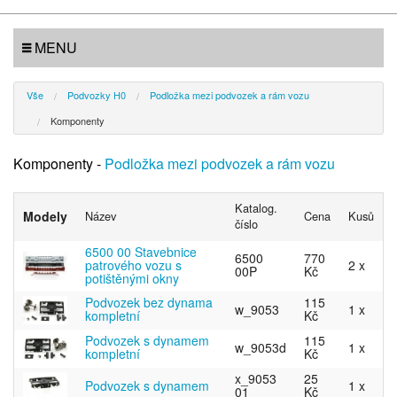
MENU
Vše
Podvozky H0
Podložka mezi podvozek a rám vozu
Komponenty
Komponenty -
Podložka mezi podvozek a rám vozu
Katalog.
Modely
Název
Cena
Kusů
číslo
6500 00 Stavebnice
6500
770
patrového vozu s
2 x
00P
Kč
potištěnými okny
Podvozek bez dynama
115
w_9053
1 x
kompletní
Kč
Podvozek s dynamem
115
w_9053d
1 x
kompletní
Kč
x_9053
25
Podvozek s dynamem
1 x
01
Kč