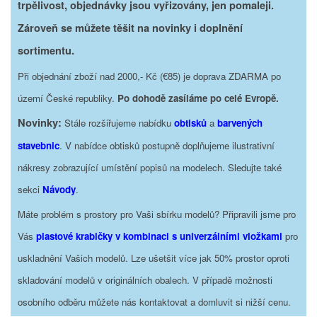
trpělivost, objednávky jsou vyřizovány, jen pomaleji.
Zároveň se můžete těšit na novinky i doplnění
sortimentu.
Při objednání zboží nad 2000,- Kč (€85) je doprava ZDARMA po
území České republiky.
Po dohodě zasíláme po celé Evropě.
Novinky:
Stále rozšiřujeme nabídku
obtisků
a
barvených
stavebnic
. V nabídce obtisků postupně doplňujeme ilustrativní
nákresy zobrazující umístění popisů na modelech. Sledujte také
sekci
Návody
.
Máte problém s prostory pro Vaši sbírku modelů? Připravili jsme pro
Vás
plastové krabičky v kombinaci s univerzálními vložkami
pro
uskladnění Vašich modelů. Lze ušetšit více jak 50% prostor oproti
skladování modelů v originálních obalech. V případě možnosti
osobního odběru můžete nás kontaktovat a domluvit si nižší cenu.