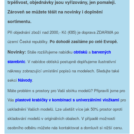
trpělivost, objednávky jsou vyřizovány, jen pomaleji.
Zároveň se můžete těšit na novinky i doplnění
sortimentu.
Při objednání zboží nad 2000,- Kč (€85) je doprava ZDARMA po
území České republiky.
Po dohodě zasíláme po celé Evropě.
Novinky:
Stále rozšiřujeme nabídku
obtisků
a
barvených
stavebnic
. V nabídce obtisků postupně doplňujeme ilustrativní
nákresy zobrazující umístění popisů na modelech. Sledujte také
sekci
Návody
.
Máte problém s prostory pro Vaši sbírku modelů? Připravili jsme pro
Vás
plastové krabičky v kombinaci s univerzálními vložkami
pro
uskladnění Vašich modelů. Lze ušetšit více jak 50% prostor oproti
skladování modelů v originálních obalech. V případě možnosti
osobního odběru můžete nás kontaktovat a domluvit si nižší cenu.