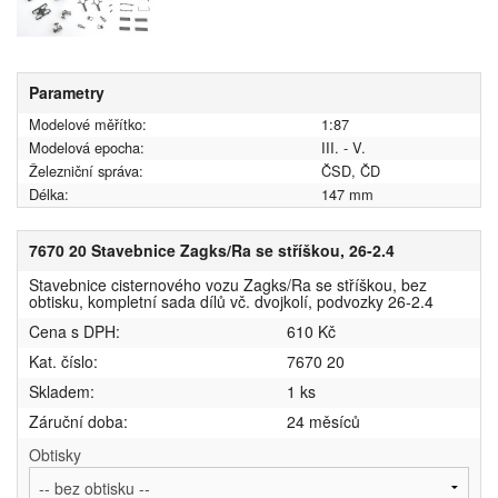
Parametry
Modelové měřítko:
1:87
Modelová epocha:
III. - V.
Železniční správa:
ČSD, ČD
Délka:
147 mm
7670 20 Stavebnice Zagks/Ra se stříškou, 26-2.4
Stavebnice cisternového vozu Zagks/Ra se stříškou, bez
obtisku, kompletní sada dílů vč. dvojkolí, podvozky 26-2.4
Cena s DPH:
610 Kč
Kat. číslo:
7670 20
Skladem:
1 ks
Záruční doba:
24 měsíců
Obtisky