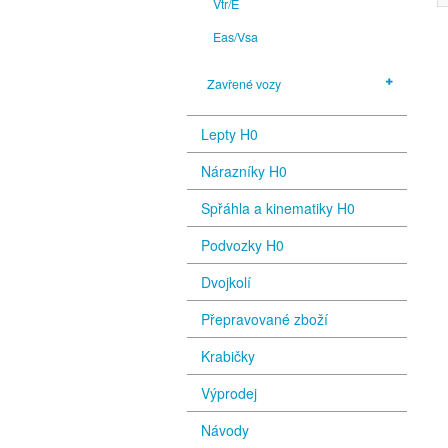
Vtr/E
Eas/Vsa
Zavřené vozy
Lepty H0
Nárazníky H0
Spřáhla a kinematiky H0
Podvozky H0
Dvojkolí
Přepravované zboží
Krabičky
Výprodej
Návody