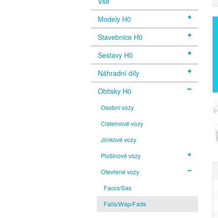
Vše
Modely H0
Stavebnice H0
Sestavy H0
Náhradní díly
Obtisky H0
Osobní vozy
Cisternové vozy
Jímkové vozy
Plošinové vozy
Otevřené vozy
Faccs/Sas
Falls/Wap/Fads