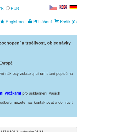
ZK
EUR
Registrace
Přihlášení
Košík (0)
ochopení a trpělivost, objednávky
 Evropě.
vní nákresy zobrazující umístění popisů na
ími vložkami
pro uskladnění Vašich
o odběru můžete nás kontaktovat a domluvit
 667 8 896-3, podvozky 26 2.8