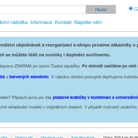
C
kční nabídka
Informace
Kontakt
Napište nám
žství objednávek a reorganizaci e-shopu prosíme zákazníky o p
eň se můžete těšit na novinky i doplnění sortimentu.
je doprava ZDARMA po území České republiky.
Po dohodě zasíláme po celé
sků
a
barvených stavebnic
. V nabídce obtisků postupně doplňujeme ilustrati
delů? Připravili jsme pro Vás
plastové krabičky v kombinaci s univerzáln
oproti skladování modelů v originálních obalech. V případě možnosti osobníh
Vše
Obtisky H0
Otevřené vozy
Falls/Wap/Fads
Obtisk ŽSR Falls 82 56