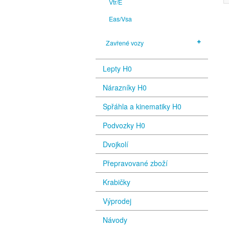
Vtr/E
Eas/Vsa
Zavřené vozy
Lepty H0
Nárazníky H0
Spřáhla a kinematiky H0
Podvozky H0
Dvojkolí
Přepravované zboží
Krabičky
Výprodej
Návody