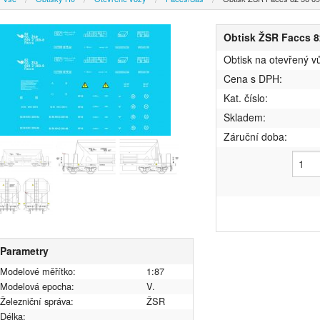
Obtisk ŽSR Faccs 8
Obtisk na otevřený 
Cena s DPH:
Kat. číslo:
Skladem:
Záruční doba:
Parametry
Modelové měřítko:
1:87
Modelová epocha:
V.
Železniční správa:
ŽSR
Délka: