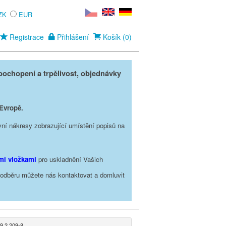
ZK
EUR
Registrace
Přihlášení
Košík (0)
ochopení a trpělivost, objednávky
 Evropě.
vní nákresy zobrazující umístění popisů na
ími vložkami
pro uskladnění Vašich
o odběru můžete nás kontaktovat a domluvit
9 2 209-8