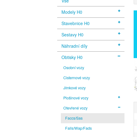
Vše
Modely H0
Stavebnice H0
Sestavy H0
Náhradní díly
Obtisky H0
Osobní vozy
Cisternové vozy
Jímkové vozy
Plošinové vozy
Otevřené vozy
Faccs/Sas
Falls/Wap/Fads