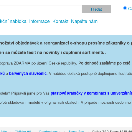
C
kční nabídka
Informace
Kontakt
Napište nám
žství objednávek a reorganizaci e-shopu prosíme zákazníky o p
eň se můžete těšit na novinky i doplnění sortimentu.
je doprava ZDARMA po území České republiky.
Po dohodě zasíláme po celé
sků
a
barvených stavebnic
. V nabídce obtisků postupně doplňujeme ilustrati
delů? Připravili jsme pro Vás
plastové krabičky v kombinaci s univerzáln
oproti skladování modelů v originálních obalech. V případě možnosti osobníh
Vše
Obtisky H0
Otevřené vozy
Faccs/Sas
Obtisk ŽSR Faccs 82 56 69