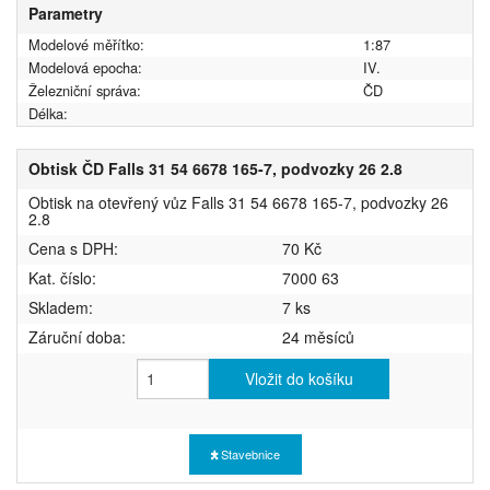
Parametry
Modelové měřítko:
1:87
Modelová epocha:
IV.
Železniční správa:
ČD
Délka:
Obtisk ČD Falls 31 54 6678 165-7, podvozky 26 2.8
Obtisk na otevřený vůz Falls 31 54 6678 165-7, podvozky 26
2.8
Cena s DPH:
70 Kč
Kat. číslo:
7000 63
Skladem:
7 ks
Záruční doba:
24 měsíců
Vložit do košíku
Stavebnice