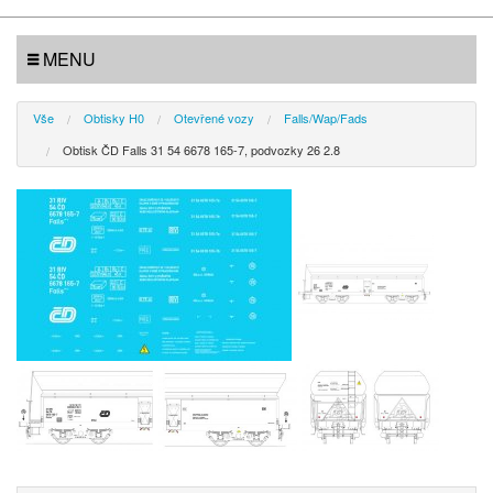
MENU
Vše
Obtisky H0
Otevřené vozy
Falls/Wap/Fads
Obtisk ČD Falls 31 54 6678 165-7, podvozky 26 2.8