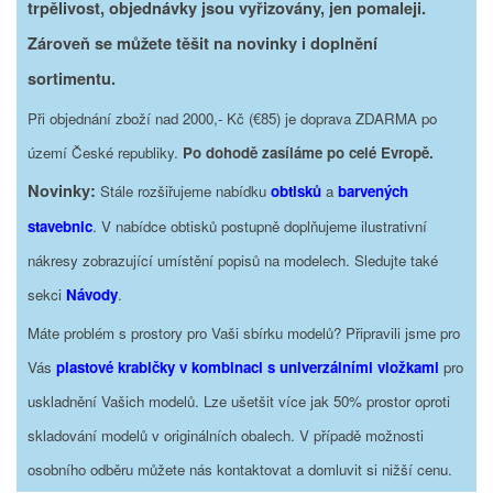
trpělivost, objednávky jsou vyřizovány, jen pomaleji.
Zároveň se můžete těšit na novinky i doplnění
sortimentu.
Při objednání zboží nad 2000,- Kč (€85) je doprava ZDARMA po
území České republiky.
Po dohodě zasíláme po celé Evropě.
Novinky:
Stále rozšiřujeme nabídku
obtisků
a
barvených
stavebnic
. V nabídce obtisků postupně doplňujeme ilustrativní
nákresy zobrazující umístění popisů na modelech. Sledujte také
sekci
Návody
.
Máte problém s prostory pro Vaši sbírku modelů? Připravili jsme pro
Vás
plastové krabičky v kombinaci s univerzálními vložkami
pro
uskladnění Vašich modelů. Lze ušetšit více jak 50% prostor oproti
skladování modelů v originálních obalech. V případě možnosti
osobního odběru můžete nás kontaktovat a domluvit si nižší cenu.