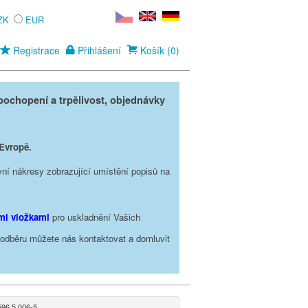
ZK
EUR
Registrace
Přihlášení
Košík (0)
ochopení a trpělivost, objednávky
 Evropě.
vní nákresy zobrazující umístění popisů na
ími vložkami
pro uskladnění Vašich
o odběru můžete nás kontaktovat a domluvit
96 5 006-5