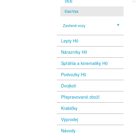
Vtr/E
Eas/Vsa
Zavřené vozy
Lepty H0
Nárazníky H0
Spřáhla a kinematiky H0
Podvozky H0
Dvojkolí
Přepravované zboží
Krabičky
Výprodej
Návody