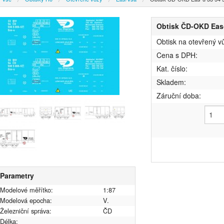
Obtisk ČD-OKD Eas-
Obtisk na otevřený 
Cena s DPH:
Kat. číslo:
Skladem:
Záruční doba:
Parametry
Modelové měřítko:
1:87
Modelová epocha:
V.
Železniční správa:
ČD
Délka: