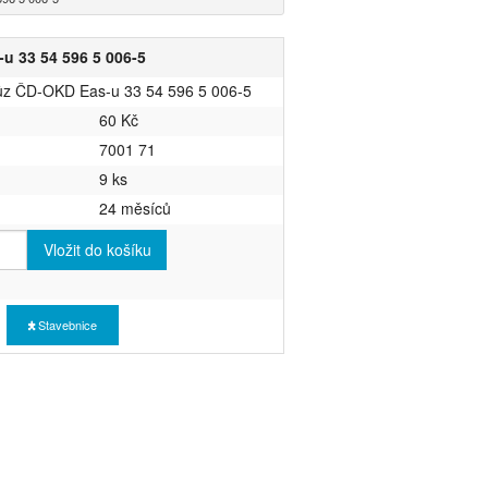
u 33 54 596 5 006-5
vůz ČD-OKD Eas-u 33 54 596 5 006-5
60 Kč
7001 71
9 ks
24 měsíců
Vložit do košíku
Stavebnice