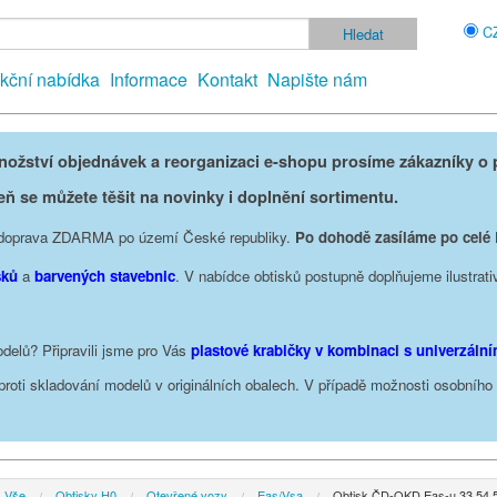
C
kční nabídka
Informace
Kontakt
Napište nám
žství objednávek a reorganizaci e-shopu prosíme zákazníky o p
eň se můžete těšit na novinky i doplnění sortimentu.
je doprava ZDARMA po území České republiky.
Po dohodě zasíláme po celé
sků
a
barvených stavebnic
. V nabídce obtisků postupně doplňujeme ilustrati
delů? Připravili jsme pro Vás
plastové krabičky v kombinaci s univerzáln
oproti skladování modelů v originálních obalech. V případě možnosti osobníh
Vše
Obtisky H0
Otevřené vozy
Eas/Vsa
Obtisk ČD-OKD Eas-u 33 54 5