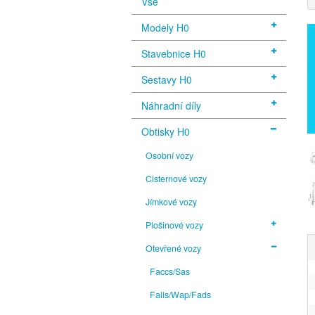
Vše
Modely H0
Stavebnice H0
Sestavy H0
Náhradní díly
Obtisky H0
Osobní vozy
Cisternové vozy
Jímkové vozy
Plošinové vozy
Otevřené vozy
Faccs/Sas
Falls/Wap/Fads