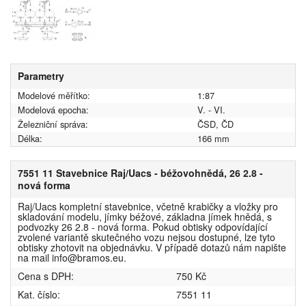
Parametry
Modelové měřítko:
1:87
Modelová epocha:
V. - VI.
Železniční správa:
ČSD, ČD
Délka:
166 mm
7551 11 Stavebnice Raj/Uacs - béžovohnědá, 26 2.8 -
nová forma
Raj/Uacs kompletní stavebnice, včetně krabičky a vložky pro
skladování modelu, jímky béžové, základna jímek hnědá, s
podvozky 26 2.8 - nová forma. Pokud obtisky odpovídající
zvolené variantě skutečného vozu nejsou dostupné, lze tyto
obtisky zhotovit na objednávku. V případě dotazů nám napište
na mail info@bramos.eu.
Cena s DPH:
750 Kč
Kat. číslo:
7551 11