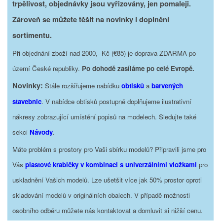
trpělivost, objednávky jsou vyřizovány, jen pomaleji.
Zároveň se můžete těšit na novinky i doplnění
sortimentu.
Při objednání zboží nad 2000,- Kč (€85) je doprava ZDARMA po
území České republiky.
Po dohodě zasíláme po celé Evropě.
Novinky:
Stále rozšiřujeme nabídku
obtisků
a
barvených
stavebnic
. V nabídce obtisků postupně doplňujeme ilustrativní
nákresy zobrazující umístění popisů na modelech. Sledujte také
sekci
Návody
.
Máte problém s prostory pro Vaši sbírku modelů? Připravili jsme pro
Vás
plastové krabičky v kombinaci s univerzálními vložkami
pro
uskladnění Vašich modelů. Lze ušetšit více jak 50% prostor oproti
skladování modelů v originálních obalech. V případě možnosti
osobního odběru můžete nás kontaktovat a domluvit si nižší cenu.