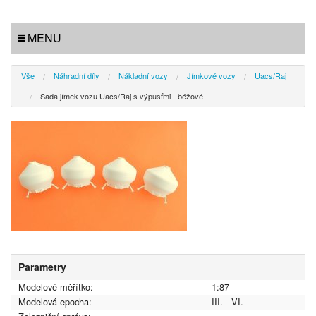
MENU
Vše
Náhradní díly
Nákladní vozy
Jímkové vozy
Uacs/Raj
Sada jímek vozu Uacs/Raj s výpusťmi - béžové
Parametry
Modelové měřítko:
1:87
Modelová epocha:
III. - VI.