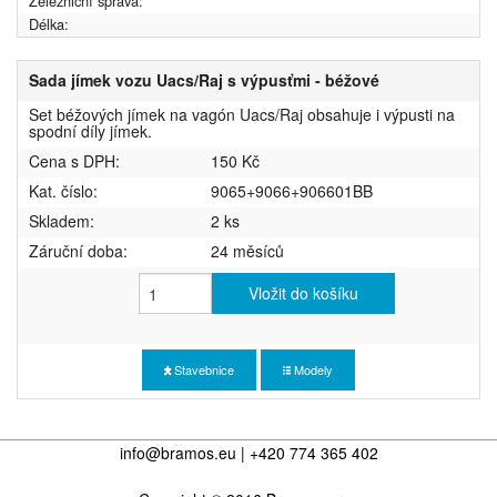
Železniční správa:
Délka:
Sada jímek vozu Uacs/Raj s výpusťmi - béžové
Set béžových jímek na vagón Uacs/Raj obsahuje i výpusti na
spodní díly jímek.
Cena s DPH:
150 Kč
Kat. číslo:
9065+9066+906601BB
Skladem:
2 ks
Záruční doba:
24 měsíců
Vložit do košíku
Stavebnice
Modely
info@bramos.eu | +420 774 365 402