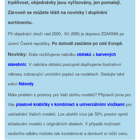
trpělivost, objednávky jsou vyřizovány, jen pomaleji.
Zároveň se můžete těšit na novinky i doplnění
sortimentu.
Při objednání zboží nad 2000,- Kč (€85) je doprava ZDARMA po
území České republiky.
Po dohodě zasíláme po celé Evropě.
Novinky:
Stále rozšiřujeme nabídku
obtisků
a
barvených
stavebnic
. V nabídce obtisků postupně doplňujeme ilustrativní
nákresy zobrazující umístění popisů na modelech. Sledujte také
sekci
Návody
.
Máte problém s prostory pro Vaši sbírku modelů? Připravili jsme pro
Vás
plastové krabičky v kombinaci s univerzálními vložkami
pro
uskladnění Vašich modelů. Lze ušetšit více jak 50% prostor oproti
skladování modelů v originálních obalech. V případě možnosti
osobního odběru můžete nás kontaktovat a domluvit si nižší cenu.