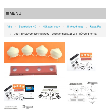
MENU
Vše
Stavebnice H0
Nákladní vozy
Jímkové vozy
Uacs/Raj
7551 10 Stavebnice Raj/Uacs - béžovohnědá, 26 2.8 - původní forma