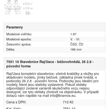
Parametry
Modelové měřítko:
1:87
Modelová epocha:
V. - VI.
Železniční správa:
ČSD, ČD
Délka:
166 mm
7551 10 Stavebnice Raj/Uacs - béžovohnědá, 26 2.8 -
původní forma
Raj/Uacs kompletní stavebnice, včetně krabičky a vložky pro
skladování modelu, jímky béžové, základna jímek hnědá, s
podvozky 26 2.8 - původní forma. Podvozky jsou ideální pro
modely, které jsou staticky vystavené. Pokud obtisky
odpovídající zvolené variantě skutečného vozu nejsou
dostupné, lze tyto obtisky zhotovit na objednávku. V případě
dotazů nám napište na mail info@bramos.eu.
Cena s DPH:
710 Kč
Kat. číslo:
7551 10