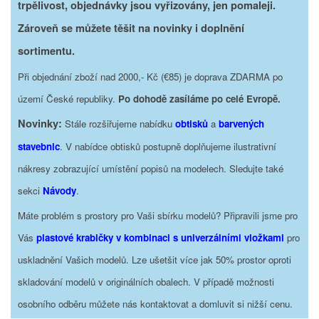
trpělivost, objednávky jsou vyřizovány, jen pomaleji.
Zároveň se můžete těšit na novinky i doplnění
sortimentu.
Při objednání zboží nad 2000,- Kč (€85) je doprava ZDARMA po
území České republiky.
Po dohodě zasíláme po celé Evropě.
Novinky:
Stále rozšiřujeme nabídku
obtisků
a
barvených
stavebnic
. V nabídce obtisků postupně doplňujeme ilustrativní
nákresy zobrazující umístění popisů na modelech. Sledujte také
sekci
Návody
.
Máte problém s prostory pro Vaši sbírku modelů? Připravili jsme pro
Vás
plastové krabičky v kombinaci s univerzálními vložkami
pro
uskladnění Vašich modelů. Lze ušetšit více jak 50% prostor oproti
skladování modelů v originálních obalech. V případě možnosti
osobního odběru můžete nás kontaktovat a domluvit si nižší cenu.